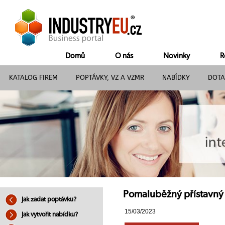
Domů
O nás
Novinky
R
KATALOG FIREM
POPTÁVKY, VZ A VZMR
NABÍDKY
DOTA
Pomaluběžný přístavný 
Jak zadat poptávku?
15/03/2023
Jak vytvořit nabídku?