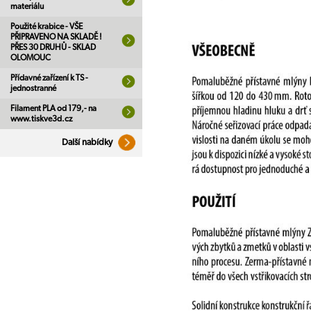
materiálu
Použité krabice - VŠE
PŘIPRAVENO NA SKLADĚ !
PŘES 30 DRUHŮ - SKLAD
OLOMOUC
Přídavné zařízení k TS -
jednostranné
Filament PLA od 179,- na
www.tiskve3d.cz
Další nabídky