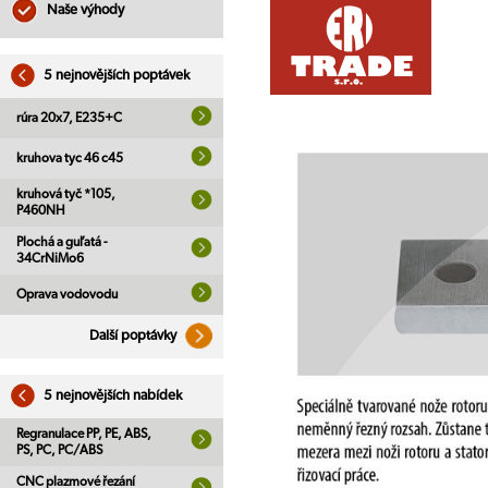
Naše výhody
5 nejnovějších poptávek
rúra 20x7, E235+C
kruhova tyc 46 c45
kruhová tyč *105,
P460NH
Plochá a guľatá -
34CrNiMo6
Oprava vodovodu
Další poptávky
5 nejnovějších nabídek
Regranulace PP, PE, ABS,
PS, PC, PC/ABS
CNC plazmové řezání