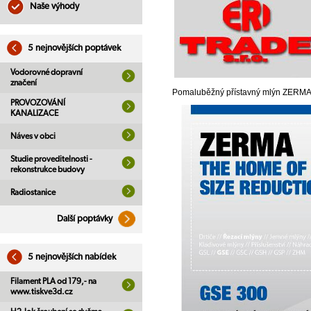
Naše výhody
5 nejnovějších poptávek
Vodorovné dopravní
značení
Pomaluběžný přístavný mlýn ZERMA GS
PROVOZOVÁNÍ
KANALIZACE
Náves v obci
Studie proveditelnosti -
rekonstrukce budovy
Radiostanice
Další poptávky
5 nejnovějších nabídek
Filament PLA od 179,- na
www.tiskve3d.cz