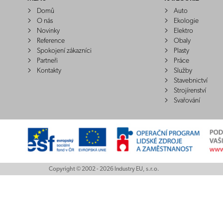
Domů
Auto
O nás
Ekologie
Novinky
Elektro
Reference
Obaly
Spokojení zákazníci
Plasty
Partneři
Práce
Kontakty
Služby
Stavebnictví
Strojírenství
Svařování
Copyright © 2002 - 2026 Industry EU, s.r.o.