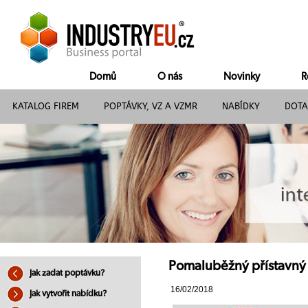
Domů
O nás
Novinky
R
KATALOG FIREM
POPTÁVKY, VZ A VZMR
NABÍDKY
DOTA
Pomaluběžný přístavný 
Jak zadat poptávku?
16/02/2018
Jak vytvořit nabídku?