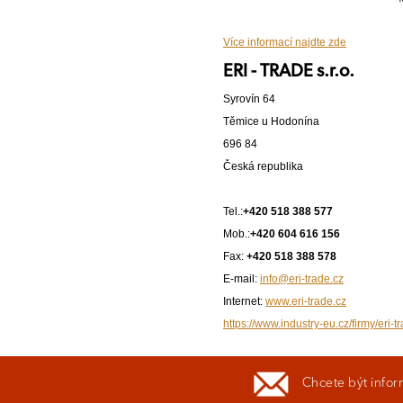
Více informací najdte zde
ERI - TRADE s.r.o.
Syrovín 64
Těmice u Hodonína
696 84
Česká republika
Tel.:
+420 518 388 577
Mob.:
+420 604 616 156
Fax:
+420 518 388 578
E-mail:
info@eri-trade.cz
Internet:
www.eri-trade.cz
https://www.industry-eu.cz/firmy/eri-t
Chcete být infor