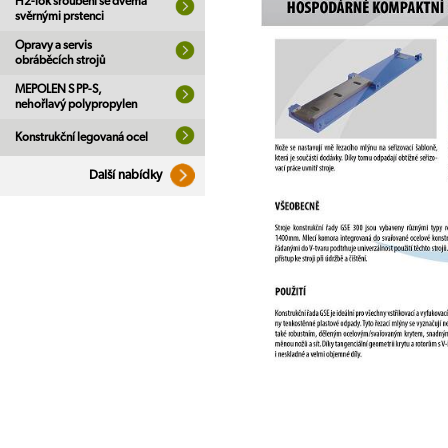
H2-lok šroubení se dvěma
svěrnými prstenci
Opravy a servis
obráběcích strojů
MEPOLEN S PP-S,
nehořlavý polypropylen
Konstrukční legovaná ocel
Další nabídky