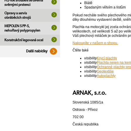
H2-lok šroubení se dvěma
Blátě
svěrnými prstenci
Spadaným větvím a listům
Opravy a servis
Pokud necháte svého plechového milá
obráběcích strojů
díky dlouhému vystavení deště, sněhu
MEPOLEN S PP-S,
Plachta na motocykl jej zcela ochrán
nehořlavý polypropylen
velikostech, od velikosti S až po veli
Váš plechový miláček je ochráněn pr
Konstrukční legovaná ocel
Nakoupíte v našem e-shopu.
Čtěte také
Další nabídky
visibility
Krycí plachty
visibility
Plachta nejen na ke
visibility
Ochranné plachty pro
visibility
Geotextilie
visibility
Autoplachty
ARNAK, s.r.o.
Slovenská 1085/1a
Ostrava - Přívoz
702 00
Česká republika