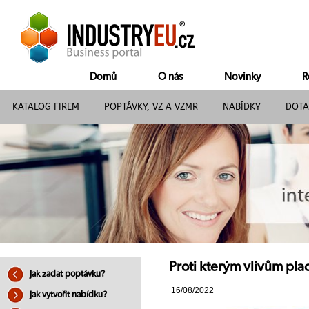
Domů
O nás
Novinky
R
KATALOG FIREM
POPTÁVKY, VZ A VZMR
NABÍDKY
DOTA
Proti kterým vlivům pla
Jak zadat poptávku?
16/08/2022
Jak vytvořit nabídku?