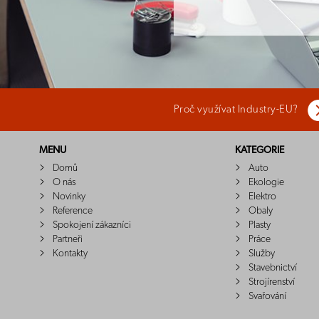
Proč využívat Industry-EU?
MENU
KATEGORIE
Domů
Auto
O nás
Ekologie
Novinky
Elektro
Reference
Obaly
Spokojení zákazníci
Plasty
Partneři
Práce
Kontakty
Služby
Stavebnictví
Strojírenství
Svařování