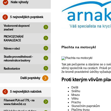
Naše výhody
5 nejnovějších poptávek
Vodorovné dopravní
značení
PROVOZOVÁNÍ
KANALIZACE
Plachta na motocykl
Náves v obci
Studie proveditelnosti -
rekonstrukce budovy
Tak jak pečujeme a staráme se o své 
věrný společník na cestách. Právě pr
Radiostanice
že kromě pravidelné údržby vyžaduje m
Další poptávky
Proti kterým vlivům pl
Dešti
Sněhu
5 nejnovějších nabídek
Mrazu
Větru
Filament PLA od 179,- na
Prachu
www.tiskve3d.cz
Slunečním paprskům
Ptačímu trusu