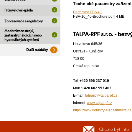
Technické parametry zařízení
Průmyslová lepidla
Perforator PBA 40
PBA-10_40-Brochure.pdf | 4 MB
Zobrazovače a regulátory
Modernizace strojů,
TALPA-RPF s.r.o. - bez
zastaralých řídících nebo
hydraulických systémů
Holvekova 645/36
Další nabídky
Ostrava - Kunčičky
718 00
Česká republika
Tel.:
+420 596 237 019
Mob.:
+420 602 593 463
E-mail:
talparpf@talparpf.cz
Internet:
www.talparpf.cz
https://www.industry-eu.cz/firmy/tal
Chcete být infor