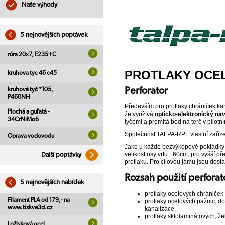
Naše výhody
5 nejnovějších poptávek
rúra 20x7, E235+C
PROTLAKY OCE
kruhova tyc 46 c45
Perforator
kruhová tyč *105,
P460NH
Především pro protlaky chrániček kan
Plochá a guľatá -
že využívá
opticko-elektronický na
34CrNiMo6
tyčemi a promítá bod na terč v pilot
Společnost TALPA-RPF vlastní zaříz
Oprava vodovodu
Jako u každé bezvýkopové pokládky po
velikost osy vrtu +60cm, pro vyšší p
Další poptávky
protlaku. Pro cílovou jámu jsou dosta
Rozsah použití perfora
5 nejnovějších nabídek
protlaky ocelových chrániček
Filament PLA od 179,- na
protlaky ocelových pažnic, do
www.tiskve3d.cz
kanalizace.
protlaky sklolaminátových, ž
Ložisková ocel