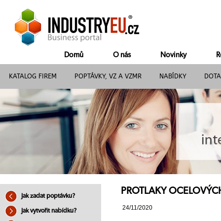
Domů
O nás
Novinky
R
KATALOG FIREM
POPTÁVKY, VZ A VZMR
NABÍDKY
DOTA
PROTLAKY OCELOVÝCH C
Jak zadat poptávku?
24/11/2020
Jak vytvořit nabídku?