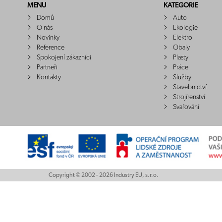
MENU
KATEGORIE
Domů
Auto
O nás
Ekologie
Novinky
Elektro
Reference
Obaly
Spokojení zákazníci
Plasty
Partneři
Práce
Kontakty
Služby
Stavebnictví
Strojírenství
Svařování
Copyright © 2002 - 2026 Industry EU, s.r.o.