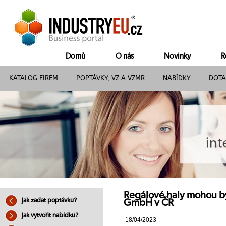
Domů
O nás
Novinky
R
KATALOG FIREM
POPTÁVKY, VZ A VZMR
NABÍDKY
DOTA
Regálové haly mohou bý
Jak zadat poptávku?
GmbH v ČR
Jak vytvořit nabídku?
18/04/2023