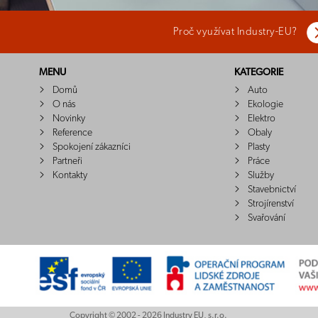
Proč využívat Industry-EU?
MENU
KATEGORIE
Domů
Auto
O nás
Ekologie
Novinky
Elektro
Reference
Obaly
Spokojení zákazníci
Plasty
Partneři
Práce
Kontakty
Služby
Stavebnictví
Strojírenství
Svařování
Copyright © 2002 - 2026 Industry EU, s.r.o.