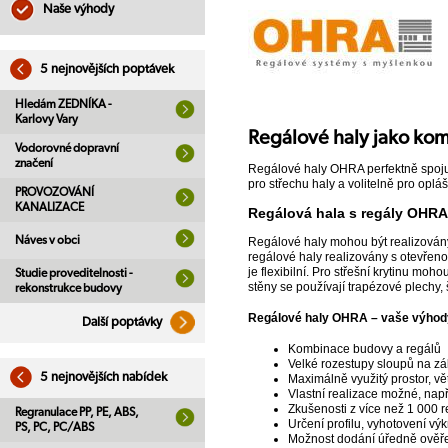
Naše výhody
5 nejnovějších poptávek
Hledám ZEDNÍKA -
Karlovy Vary
Regálové haly jako ko
Vodorovné dopravní
značení
Regálové haly OHRA perfektně spojuj
pro střechu haly a volitelně pro oplá
PROVOZOVÁNÍ
KANALIZACE
Regálová hala s regály OHRA
Náves v obci
Regálové haly mohou být realizován
regálové haly realizovány s otevřen
je flexibilní. Pro střešní krytinu m
Studie proveditelnosti -
stěny se používají trapézové plechy,
rekonstrukce budovy
Regálové haly OHRA – vaše výhod
Další poptávky
Kombinace budovy a regálů
Velké rozestupy sloupů na zá
5 nejnovějších nabídek
Maximálně využitý prostor, vě
Vlastní realizace možné, např.
Zkušenosti z více než 1 000 
Regranulace PP, PE, ABS,
Určení profilu, vyhotovení vý
PS, PC, PC/ABS
Možnost dodání úředně ověře