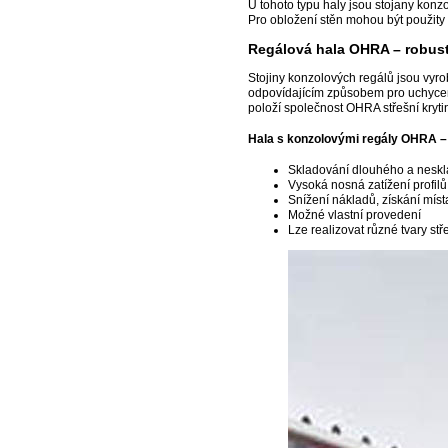
U tohoto typu haly jsou stojany konz
Pro obložení stěn mohou být použity 
Regálová hala OHRA – robust
Stojiny konzolových regálů jsou vyro
odpovídajícím způsobem pro uchycení 
položí společnost OHRA střešní kryt
Hala s konzolovými regály OHRA –
Skladování dlouhého a neskl
Vysoká nosná zatížení profilů
Snížení nákladů, získání místa 
Možné vlastní provedení
Lze realizovat různé tvary st