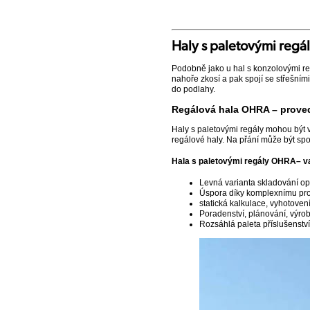
Haly s paletovými regá
Podobně jako u hal s konzolovými reg
nahoře zkosí a pak spojí se střešním
do podlahy.
Regálová hala OHRA – proved
Haly s paletovými regály mohou být 
regálové haly. Na přání může být spo
Hala s paletovými regály OHRA– 
Levná varianta skladování op
Úspora díky komplexnímu prov
statická kalkulace, vyhotoven
Poradenství, plánování, výro
Rozsáhlá paleta příslušenství