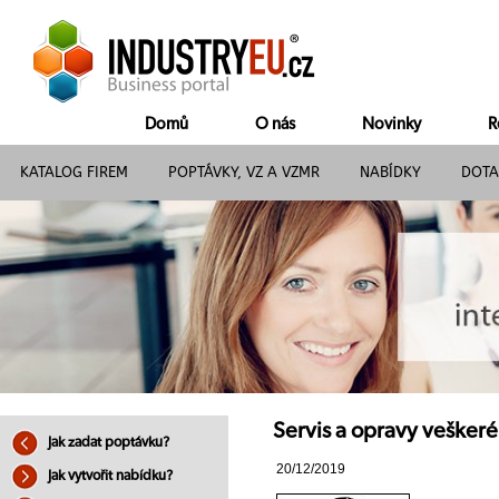
Domů
O nás
Novinky
R
KATALOG FIREM
POPTÁVKY, VZ A VZMR
NABÍDKY
DOTA
Servis a opravy veškeré
Jak zadat poptávku?
20/12/2019
Jak vytvořit nabídku?