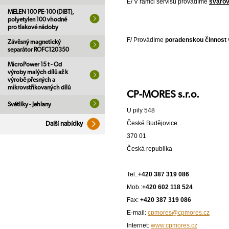
E/ V rámci servisu provádíme
svařov
MELEN 100 PE-100 (DIBT),
litin
polyetylen 100 vhodné
nerezů a barevn
pro tlakové nádoby
F/ Provádíme
poradenskou činnost
Závěsný magnetický
separátor ROFC120350
MicroPower 15 t - Od
výroby malých dílů až k
výrobě přesných a
mikrovstřikovaných dílů
CP-MORES s.r.o.
Světlíky - Jehlany
U pily 548
České Budějovice
Další nabídky
370 01
Česká republika
Tel.:
+420 387 319 086
Mob.:
+420 602 118 524
Fax:
+420 387 319 086
E-mail:
cpmores@cpmores.cz
Internet:
www.cpmores.cz