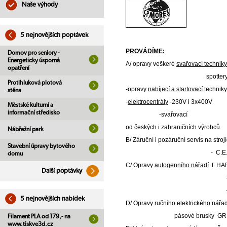
Naše výhody
5 nejnovějších poptávek
PROVÁDÍME:
Domov pro seniory -
Energeticky úsporná
A/ opravy veškeré
svařovací techniky
opatření
spottery a plaz
Protihluková plotová
-opravy
nabíjecí a startovací
techniky
stěna
-
elektrocentrály
-230V i 3x400V
Městské kulturní a
informační středisko
-svařovací
od českých i zahraničních výrobců
Nábřežní park
B/ Záruční i pozáruční servis na stroj
Stavební úpravy bytového
- C.E.A. Itá
domu
C/ Opravy
autogenního nářadí
f. HA
Další poptávky
-řezáky strojn
-redukční vent
5 nejnovějších nabídek
D/ Opravy ručního elektrického nář
pásové brusky GRIT -Dánsk
Filament PLA od 179,- na
www.tiskve3d.cz