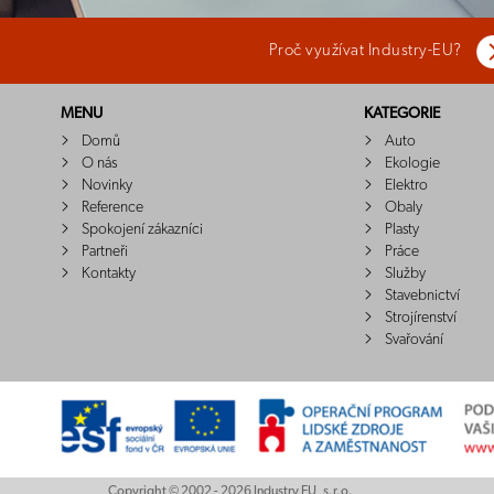
Proč využívat Industry-EU?
MENU
KATEGORIE
Domů
Auto
O nás
Ekologie
Novinky
Elektro
Reference
Obaly
Spokojení zákazníci
Plasty
Partneři
Práce
Kontakty
Služby
Stavebnictví
Strojírenství
Svařování
Copyright © 2002 - 2026 Industry EU, s.r.o.