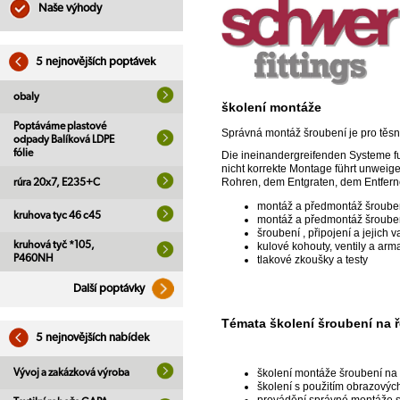
Naše výhody
5 nejnovějších poptávek
obaly
školení montáže
Poptáváme plastové
Správná montáž šroubení je pro těsno
odpady Balíková LDPE
fólie
Die ineinandergreifenden Systeme fu
nicht korrekte Montage führt unweiger
Rohren, dem Entgraten, dem Entfernen
rúra 20x7, E235+C
montáž a předmontáž šroube
kruhova tyc 46 c45
montáž a předmontáž šrouben
šroubení , připojení a jejich 
kruhová tyč *105,
kulové kohouty, ventily a arm
P460NH
tlakové zkoušky a testy
Další poptávky
Témata školení šroubení na ř
5 nejnovějších nabídek
Vývoj a zakázková výroba
školení montáže šroubení na
školení s použitím obrazovýc