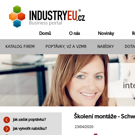
Domů
O nás
Novinky
R
KATALOG FIREM
POPTÁVKY, VZ A VZMR
NABÍDKY
DOTA
Školení montáže - Schwer
Jak zadat poptávku?
23/04/2020
Jak vytvořit nabídku?