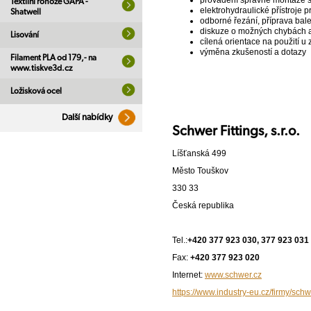
provádění správné montáže s
Textilní rohože GAPA -
elektrohydraulické přístroj
Shatwell
odborné řezání, příprava bale
diskuze o možných chybách a 
Lisování
cílená orientace na použití u
výměna zkušeností a dotazy
Filament PLA od 179,- na
www.tiskve3d.cz
Ložisková ocel
Další nabídky
Schwer Fittings, s.r.o.
Líšťanská 499
Město Touškov
330 33
Česká republika
Tel.:
+420 377 923 030, 377 923 031
Fax:
+420 377 923 020
Internet:
www.schwer.cz
https://www.industry-eu.cz/firmy/schwe