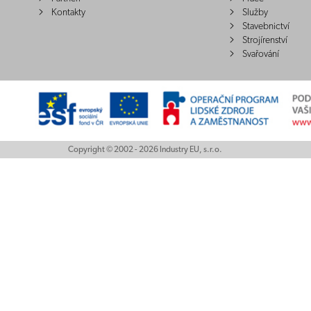
Kontakty
Služby
Stavebnictví
Strojírenství
Svařování
Copyright © 2002 - 2026 Industry EU, s.r.o.