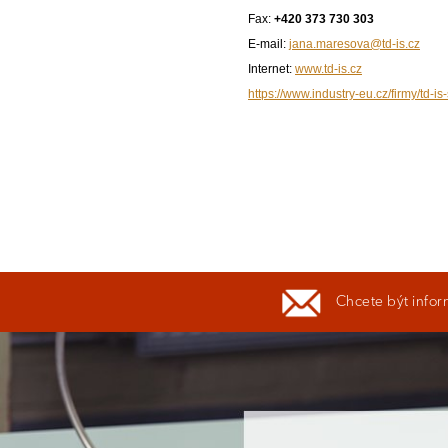
Fax:
+420 373 730 303
E-mail:
jana.maresova@td-is.cz
Internet:
www.td-is.cz
https://www.industry-eu.cz/firmy/td-is-
Chcete být infor