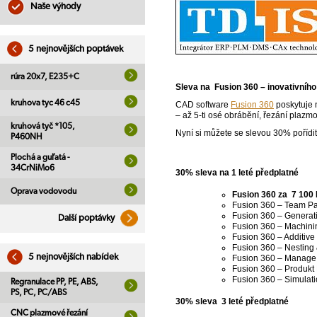
Naše výhody
5 nejnovějších poptávek
rúra 20x7, E235+C
Sleva na Fusion 360 – inovativníh
kruhova tyc 46 c45
CAD software
Fusion 360
poskytuje n
– až 5-ti osé obrábění, řezání plazm
kruhová tyč *105,
Nyní si můžete se slevou 30% pořídit 
P460NH
Plochá a guľatá -
34CrNiMo6
30% sleva na 1 leté předplatné
Oprava vodovodu
Fusion 360 za 7 100
Fusion 360 – Team Par
Fusion 360 – Generati
Další poptávky
Fusion 360 – Machini
Fusion 360 – Additive
Fusion 360 – Nesting 
5 nejnovějších nabídek
Fusion 360 – Manage 
Fusion 360 – Produkt 
Fusion 360 – Simulati
Regranulace PP, PE, ABS,
PS, PC, PC/ABS
30% sleva 3 leté předplatné
CNC plazmové řezání