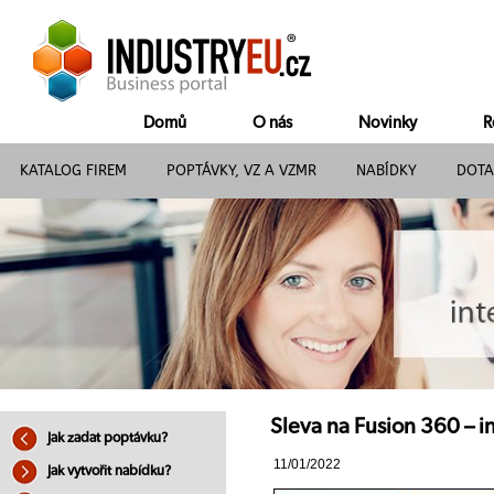
Domů
O nás
Novinky
R
KATALOG FIREM
POPTÁVKY, VZ A VZMR
NABÍDKY
DOTA
Sleva na Fusion 360 – i
Jak zadat poptávku?
11/01/2022
Jak vytvořit nabídku?