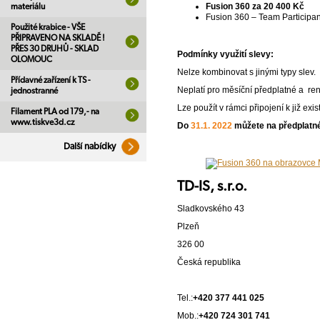
Fusion 360 za 20 400 Kč
materiálu
Fusion 360 – Team Participan
Použité krabice - VŠE
PŘIPRAVENO NA SKLADĚ !
PŘES 30 DRUHŮ - SKLAD
Podmínky využití slevy:
OLOMOUC
Nelze kombinovat s jinými typy slev.
Přídavné zařízení k TS -
Neplatí pro měsíční předplatné a ren
jednostranné
Lze použít v rámci připojení k již exis
Filament PLA od 179,- na
www.tiskve3d.cz
Do
31.1. 2022
můžete na předplatn
Další nabídky
TD-IS, s.r.o.
Sladkovského 43
Plzeň
326 00
Česká republika
Tel.:
+420 377 441 025
Mob.:
+420 724 301 741