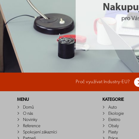
Proč využívat Industry-EU?
MENU
KATEGORIE
Domů
Auto
O nás
Ekologie
Novinky
Elektro
Reference
Obaly
Spokojení zákazníci
Plasty
Partneři
Práce