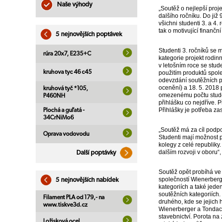
Naše výhody
„Soutěž o nejlepší proj
dalšího ročníku. Do již 
všichni studenti 3. a 4
tak o motivující finančn
5 nejnovějších poptávek
Studenti 3. ročníků se m
rúra 20x7, E235+C
kategorie projekt rodin
v letošním roce se stud
kruhova tyc 46 c45
použitím produktů spole
odevzdání soutěžních pr
ocenění) a 18. 5. 2018 
kruhová tyč *105,
omezenému počtu studen
P460NH
přihlášku co nejdříve. 
Přihlášky je potřeba z
Plochá a guľatá -
34CrNiMo6
„Soutěž má za cíl podpo
Oprava vodovodu
Studenti mají možnost p
kolegy z celé republiky
dalším rozvoji v oboru“,
Další poptávky
Soutěž opět probíhá ve 
společností Wienerberge
5 nejnovějších nabídek
kategoriích a také jede
soutěžních kategoriích
Filament PLA od 179,- na
druhého, kde se jejich
www.tiskve3d.cz
Wienerberger a Tondach
stavebnictví. Porota na
Ložisková ocel