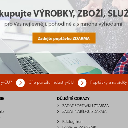
try-EU?
Cíle portálu Industry-EU
Poptávky a nabídky
IE
DŮLEŽITÉ ODKAZY
ZADAT POPTÁVKU ZDARMA
gie
ZADAT NABÍDKU ZDARMA
o
Katalog firem
Poptávky, VZ a VZMR