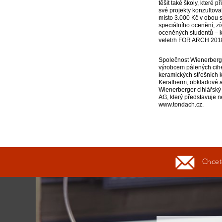
těšit také školy, které 
své projekty konzultoval
místo 3.000 Kč v obou s
speciálního ocenění, z
oceněných studentů – k
veletrh FOR ARCH 2018,
Společnost Wienerberger
výrobcem pálených cihe
keramických střešních kr
Keratherm, obkladové a 
Wienerberger cihlářský 
AG, který představuje n
www.tondach.cz.
Chcete