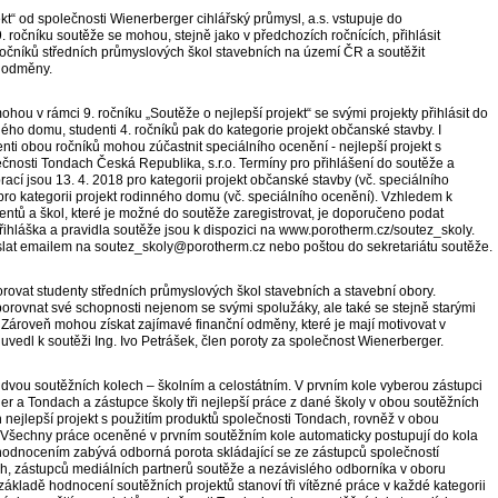
ekt“ od společnosti Wienerberger cihlářský průmysl, a.s. vstupuje do
9. ročníku soutěže se mohou, stejně jako v předchozích ročnících, přihlásit
. ročníků středních průmyslových škol stavebních na území ČR a soutěžit
í odměny.
ohou v rámci 9. ročníku „Soutěže o nejlepší projekt“ se svými projekty přihlásit do
ného domu, studenti 4. ročníků pak do kategorie projekt občanské stavby. I
enti obou ročníků mohou zúčastnit speciálního ocenění - nejlepší projekt s
čnosti Tondach Česká Republika, s.r.o. Termíny pro přihlášení do soutěže a
ací jsou 13. 4. 2018 pro kategorii projekt občanské stavby (vč. speciálního
pro kategorii projekt rodinného domu (vč. speciálního ocenění). Vzhledem k
tů a škol, které je možné do soutěže zaregistrovat, je doporučeno podat
Přihláška a pravidla soutěže jsou k dispozici na www.porotherm.cz/soutez_skoly.
aslat emailem na soutez_skoly@porotherm.cz nebo poštou do sekretariátu soutěže.
rovat studenty středních průmyslových škol stavebních a stavební obory.
orovnat své schopnosti nejenom se svými spolužáky, ale také se stejně starými
. Zároveň mohou získat zajímavé finanční odměny, které je mají motivovat v
 uvedl k soutěži Ing. Ivo Petrášek, člen poroty za společnost Wienerberger.
dvou soutěžních kolech – školním a celostátním. V prvním kole vyberou zástupci
r a Tondach a zástupce školy tři nejlepší práce z dané školy v obou soutěžních
n nejlepší projekt s použitím produktů společnosti Tondach, rovněž v obou
. Všechny práce oceněné v prvním soutěžním kole automaticky postupují do kola
 hodnocením zabývá odborná porota skládající se ze zástupců společností
, zástupců mediálních partnerů soutěže a nezávislého odborníka v oboru
 základě hodnocení soutěžních projektů stanoví tři vítězné práce v každé kategorii