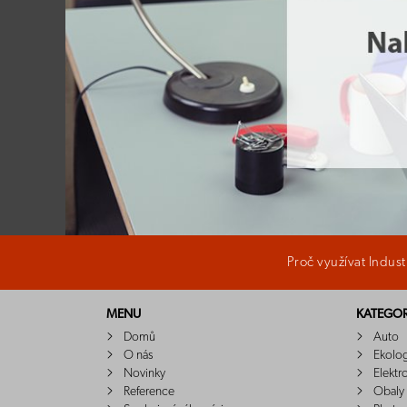
Proč využívat Indus
MENU
KATEGOR
Domů
Auto
O nás
Ekolo
Novinky
Elektr
Reference
Obaly