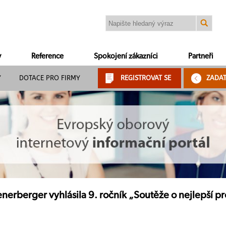
y
Reference
Spokojení zákazníci
Partneři
Y
DOTACE PRO FIRMY
REGISTROVAT SE
ZADA
erberger vyhlásila 9. ročník „Soutěže o nejlepší pr