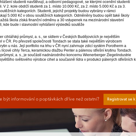
přihlášení studenti navštěvují, a odborní pedagogové, se kterými ocenění studenti
i. V 2. kole obdrží studenti za 1. místo 10.000 Kč, za 2. místo 5.000 Kč a za 3.
outěžních kategoriích. Studenti, jejichž projekty budou vybrány v rámci
ískají 5.000 Kč v obou soutěžních kategoriích. Odměněny budou opět také školy
aždá škola získá finanční odměnu a 30 vstupenek na mezinárodní stavební
 kde bude i slavnostní vyhlášení výsledků soutěže
 cihlářský průmysl, a. s., se sídlem v Českých Budějovicích je největším
l v ČR. Po převzetí společnosti Tondach se stala také největším výrobcem
ytin u nás. Její portfolio na trhu v ČR nyní zahrnuje zdicí systém Porotherm a
lícové cihly Terca, keramickou dlažbu Penter a pálenou střešní krytinu Tondach.
průmysl, a. s., je součástí nadnárodního koncernu Wienerberger Ziegelindustrie
ejvětšího světového výrobce cihel a současně lídra v produkci pálených střešních 
 být informování o poptávkách dříve než ostatní?
Registrovat se 