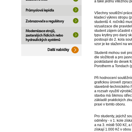
a také jednu vítěznou p
Průmyslová lepidla
Všechny soutěžní práce
kladecí výkres stropu (
Zobrazovače a regulátory
studentů 4. ročníků mus
vizualizace dle pravid
student zájem účastnit 
Modernizace strojů,
typu krytiny pro daný s
zastaralých řídících nebo
postoupí do 2. kola sou
hydraulických systémů
vzor je ke stažení na 
Další nabídky
Studenti mohou své proje
dle složitosti a pro ja
poskládané do desek fo
Porotherm a Tondach (p
Při hodnocení soutěžníc
grafickou úroveň zpraco
stavebně-technického ře
a rozsah využití výrobk
stavba má šikmou střec
základě praktických zku
praxi v tomto oboru.
Pro studenty, jejichž s
odměny - v 1. kole získa
a na 3. místě 500 Kč, a
získají 1.000 Kč v obou