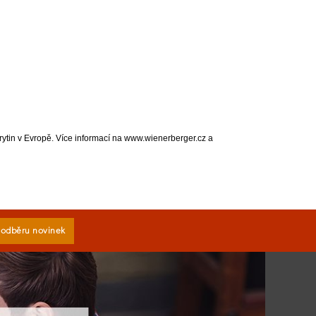
krytin v Evropě. Více informací na www.wienerberger.cz a
k odběru novinek