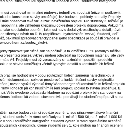
ráci s použitím produktů společnosti Tondach v obou soutěžních kategoriích.
 musí obsahovat minimálně půdorysy jednotlivých podlaží (přízemí, podkroví),
pokud to konstrukce stavby umožňuje), řez budovou, pohledy a detaily. Projekty
í dále obsahovat také vizualizaci navrženého objektu. Pro studenty 3. ročníků je
el nepovinná, ale vzhledem k lepšímu dokreslení projektu doporučená. Pokud má
se také speciálního ocenění, tak musí navíc dodat výkres střechy a detail, návrh
klon střechy a návrh na DHV (doplňkovou hydroizolační vrstvu). Studenti, kteří
těž, pak musí zpracovat grafický panel (jeho specifikace je součástí pravidel a
www.porotherm.cz/soutez_skoly).
kty zpracovat jak ručně, tak na počítači, a to v měřítku 1 : 50 (detaily v měřítku
snou prezentaci práce), výkresy mohou odevzdat na libovolném materiálu, ale vždy
rmátu A4. Projekty musí být zpracovány s maximálním použitím produktů
okud to stavba umožňuje) včetně typových detailů a konstrukčních řešení.
h prací se hodnotitelé v obou soutěžních kolech zaměřují na technickou a
vání dokumentace, celkové prostorové a funkční řešení stavby, originalitu
šení, rozsah využití výrobků firmy Wienerberger při konstrukčním řešení projektu
ů firmy Tondach při konstrukčním řešení projektu (pokud to stavba umožňuje, tj.
hu). Výše uvedené požadavky kladené na soutěžní projekty byly stanoveny na
šeností odborníků v oboru stavebnictví a pomáhají tak studentům připravit se na
outěžní práce budou v rámci soutěže oceněny, jsou připraveny lákavé finanční
jí studenti umístění v rámci své školy na 1. místě 1.500 Kč, na 2. místě 1.000 Kč
 to v obou soutěžních kategoriích. Studenti vybraní v rámci speciálního ocenění
 soutěžních kategoriích. Kromě studentů se v 1. kole mohou na finanční ocenění