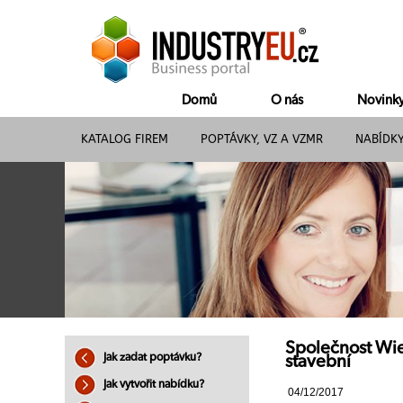
Domů
O nás
Novink
KATALOG FIREM
POPTÁVKY, VZ A VZMR
NABÍDK
Společnost Wien
Jak zadat poptávku?
stavební
Jak vytvořit nabídku?
04/12/2017