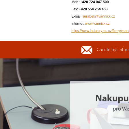
Mob.:
+420 724 047 500
Fax:
+420 554 254 453
E-mail:
jerabek@yannick.cz
Internet:
www.yannick.cz
https://www.industry-eu.cz/firmy/yanni
Chcete být infor