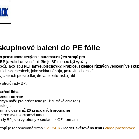
skupinové balení do PE fólie
 poloautomatických a automatických strojů pro
u BP
je velmi univerzální. Stroje BP mohou být využity
bků, jako jsou
PET lahve, plechovky, krabice, sklenice různých velikostí ve s
ních segmentech, jako sektor nápojů, potravin, chemikálií,
 čisticích prostředků, dřeva, textilu, tisku, atd.
a strojů řady BP:
ářecí lišta
posun ramene
ohyb nože
pro odřez folie (nůž zůstává chlazen)
nologie
ní a uložení
až 20 pracovních programů
nebo dvoukomorový tunel
řady BP jsou vyrobeny v souladu s CE normami
trojů je renomovaná firma
SMIPACK
- leader světového trhu /
video prezentace
.