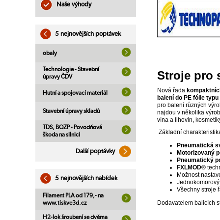
Naše výhody
5 nejnovějších poptávek
obaly
Technologie - Stavební
Stroje pro 
úpravy ČDV
Nová řada
kompaktních
Hutní a spojovací materiál
balení do PE fólie typ
pro balení různých výro
Stavební úpravy skladů
najdou v několika výrob
vína a lihovin, kosmetiky,
TDS, BOZP - Povodňová
Základní charakteristik
škoda na silnici
Pneumatická sv
Další poptávky
Motorizovaný 
Pneumatický p
FXLMOD®
tech
Možnost nastave
5 nejnovějších nabídek
Jednokomorový 
Všechny stroje 
Filament PLA od 179,- na
Dodavatelem balicích s
www.tiskve3d.cz
H2-lok šroubení se dvěma