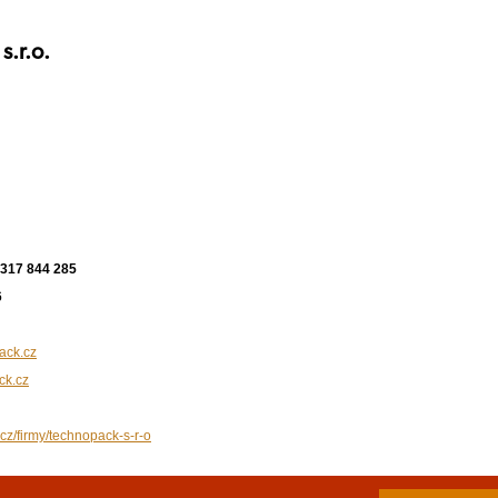
.r.o.
 317 844 285
6
ack.cz
ck.cz
.cz/firmy/technopack-s-r-o