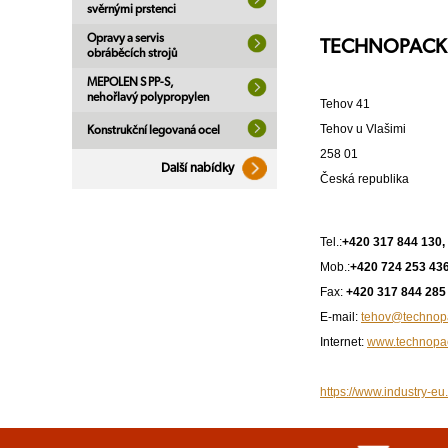
svěrnými prstenci
Opravy a servis
TECHNOPACK s
obráběcích strojů
MEPOLEN S PP-S,
nehořlavý polypropylen
Tehov 41
Tehov u Vlašimi
Konstrukční legovaná ocel
258 01
Další nabídky
Česká republika
Tel.:
+420 317 844 130,
Mob.:
+420 724 253 43
Fax:
+420 317 844 285
E-mail:
tehov@technop
Internet:
www.technopa
https://www.industry-eu