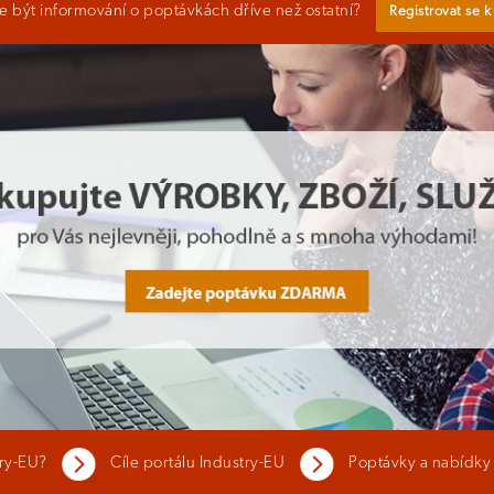
 být informování o poptávkách dříve než ostatní?
Registrovat se 
try-EU?
Cíle portálu Industry-EU
Poptávky a nabídky