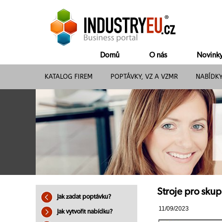
Domů
O nás
Novink
KATALOG FIREM
POPTÁVKY, VZ A VZMR
NABÍDK
Stroje pro sku
Jak zadat poptávku?
11/09/2023
Jak vytvořit nabídku?