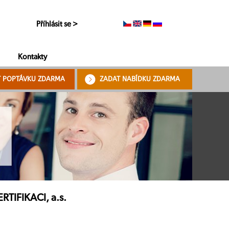
Příhlásit se >
Kontakty
T POPTÁVKU ZDARMA
ZADAT NABÍDKU ZDARMA
TIFIKACI, a.s.