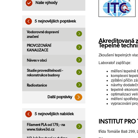
Naše výhody
5 nejnovějších poptávek
Vodorovné dopravní
značení
Akreditovaná z
Tepelně techni
PROVOZOVÁNÍ
KANALIZACE
Zkoušení tepelných vlas
Náves v obci
Laboratoř zajišťuje:
Studie proveditelnosti -
měření tepelně 
rekonstrukce budovy
komplexní tepel
zjištění příčin 
návrhy dodatečný
Radiostanice
tepelně ekonomi
optimalizaci vel
Další poptávky
měření spotřeby
vypracování pro
5 nejnovějších nabídek
INSTITUT PRO 
Filament PLA od 179,- na
www.tiskve3d.cz
třída Tomáše Bati 299,