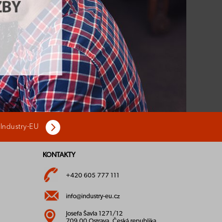
 Industry-EU
KONTAKTY
+420 605 777 111
info@industry-eu.cz
Josefa Šavla 1271/12
709 00 Ostrava, Česká republika