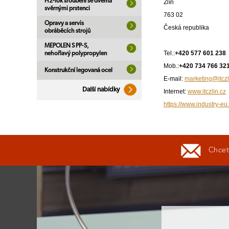
H2-lok šroubení se dvěma
Zlín
svěrnými prstenci
763 02
Opravy a servis
Česká republika
obráběcích strojů
MEPOLEN S PP-S,
Tel.:
+420 577 601 238
nehořlavý polypropylen
Mob.:
+420 734 766 32
Konstrukční legovaná ocel
E-mail:
marketing@itczl
Další nabídky
Internet:
www.itczlin.cz
https://www.industry-eu.c
Chcete