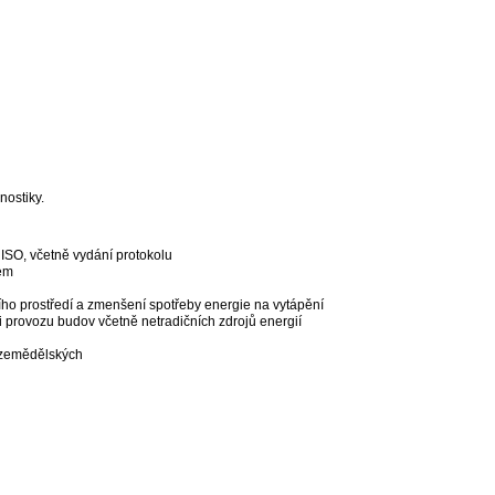
nostiky.
 ISO, včetně vydání protokolu
rem
řního prostředí a zmenšení spotřeby energie na vytápění
i provozu budov včetně netradičních zdrojů energií
a zemědělských