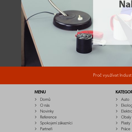
Proč využívat Indus
MENU
KATEGOR
Domů
Auto
O nás
Ekolo
Novinky
Elektr
Reference
Obaly
Spokojení zákazníci
Plasty
Partneři
Práce