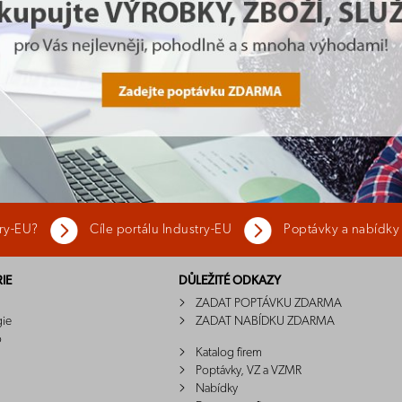
try-EU?
Cíle portálu Industry-EU
Poptávky a nabídky
IE
DŮLEŽITÉ ODKAZY
ZADAT POPTÁVKU ZDARMA
gie
ZADAT NABÍDKU ZDARMA
o
Katalog firem
Poptávky, VZ a VZMR
Nabídky