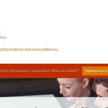
1
in.cz
z/firmy/institut-pro-testovani-a-certifikaci-a-s
 být informování o poptávkách dříve než ostatní?
Registrovat se 