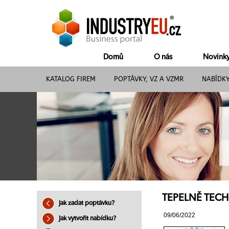
Domů
O nás
Novink
KATALOG FIREM
POPTÁVKY, VZ A VZMR
NABÍDK
TEPELNĚ TECHN
Jak zadat poptávku?
09/06/2022
Jak vytvořit nabídku?