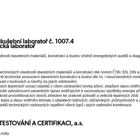
kušební laboratoř č. 1007.4
cká laboratoř
tností stavebních materiálů, konstrukcí a budov včetně energetických auditů a diag
technických vlastností stavebních materiálů a konstrukcí dle norem ČSN, EN, DIN a
ně technické posouzení stavebních konstrukcí a budov dle čs. i mezinárodních no
závad v budovách a návrhy na jejich odstranění
ch tepelných izolací objektů s cílem odstranění tvorby plísní, zlepšení stavu vnit
cké vyhodnocení variantních úprav směřujících k racionalizaci spotřeby energie př
ikosti prosvětlovacích otvorů zhledem ke zrakové pohodě a velkosti tepelných ztrát
 tepla a stavu vnitřního klimatu v objektech bytových, občanských, průmyslových 
jektů technických ozdravných opatření všech typů i jejich optimální kombinace
TESTOVÁNÍ A CERTIFIKACI, a.s.
 Louky