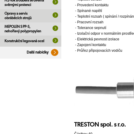
H2-lok šroubení se dvěma
svěrnými prstenci
- Provedení kontaktu
- Spínané napětí
Opravy a servis
- Teplotní rozsah ( spínání / rozpínání
obráběcích strojů
- Pracovní rozsah
MEPOLEN S PP-S,
- Tolerance sepnutí
nehořlavý polypropylen
- Izolační odpor v normálním prostře
- Elektrická pevnost izolace
Konstrukční legovaná ocel
- Zapojení kontaktu
- Průřez připojovacích vodiču
Další nabídky
TRESTON spol. s r.o.