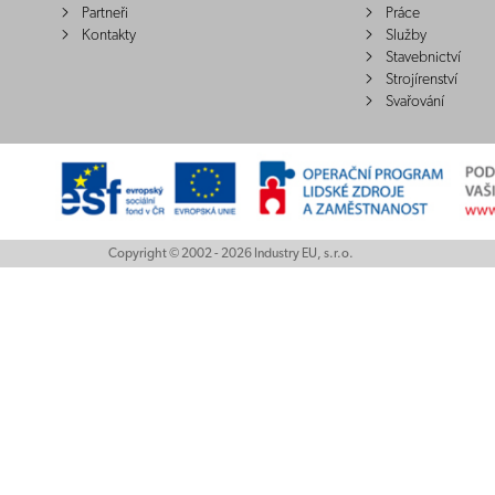
Partneři
Práce
Kontakty
Služby
Stavebnictví
Strojírenství
Svařování
Copyright © 2002 - 2026 Industry EU, s.r.o.