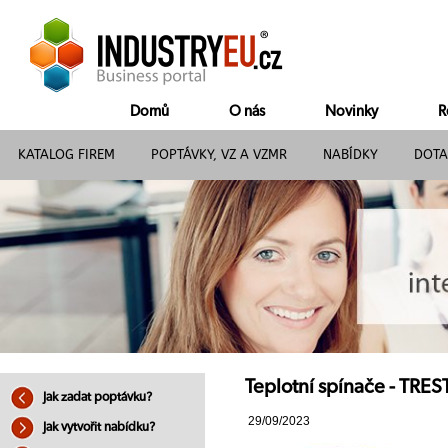
Domů
O nás
Novinky
R
KATALOG FIREM
POPTÁVKY, VZ A VZMR
NABÍDKY
DOTA
Teplotní spínače - TREST
Jak zadat poptávku?
29/09/2023
Jak vytvořit nabídku?