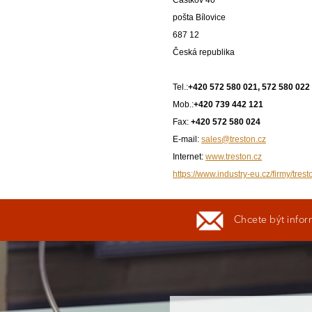
Částkov 40
pošta Bílovice
687 12
Česká republika
Tel.:
+420 572 580 021, 572 580 022
Mob.:
+420 739 442 121
Fax:
+420 572 580 024
E-mail:
sales@treston.cz
Internet:
www.treston.cz
https://www.industry-eu.cz/firmy/trest
Chcete být infor