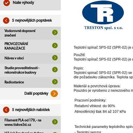
Naše výhody
5 nejnovějších poptávek
Vodorovné dopravní
značení
PROVOZOVÁNÍ
Teplotní spínač SPS-02 (SPR-02) je u
KANALIZACE
Použití:
Náves v obci
Teplotní spínač SPS-02 (SPR-02) je u
Studie proveditelnosti -
Popis:
rekonstrukce budovy
Teplotní spinač SPS-02 (SPR-02) se 
dle požadavku zákazníka. Teplota sp
Radiostanice
Materiál a povrchová úprava:
Pouzdro je vyrobeno z nerezového m
Další poptávky
Pracovní podmínky:
Relativní vlhkost
do 90%
5 nejnovějších nabídek
Atmosférický tlak
84 až 107 kPa
Filament PLA od 179,- na
www.tiskve3d.cz
Technické parametry teplotního spín
- Teplotní senzor