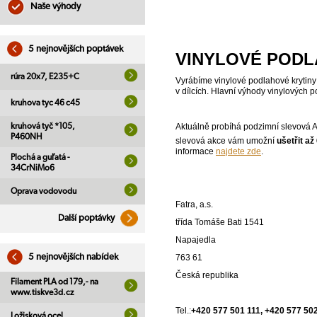
Naše výhody
5 nejnovějších poptávek
VINYLOVÉ POD
rúra 20x7, E235+C
Vyrábíme vinylové podlahové krytiny 
v dílcích. Hlavní výhody vinylových
kruhova tyc 46 c45
kruhová tyč *105,
Aktuálně probíhá podzimní slevová 
P460NH
slevová akce vám umožní
ušetřit až
informace
najdete zde
.
Plochá a guľatá -
34CrNiMo6
Oprava vodovodu
Fatra, a.s.
Další poptávky
třída Tomáše Bati 1541
Napajedla
5 nejnovějších nabídek
763 61
Česká republika
Filament PLA od 179,- na
www.tiskve3d.cz
Tel.:
+420 577 501 111, +420 577 50
Ložisková ocel