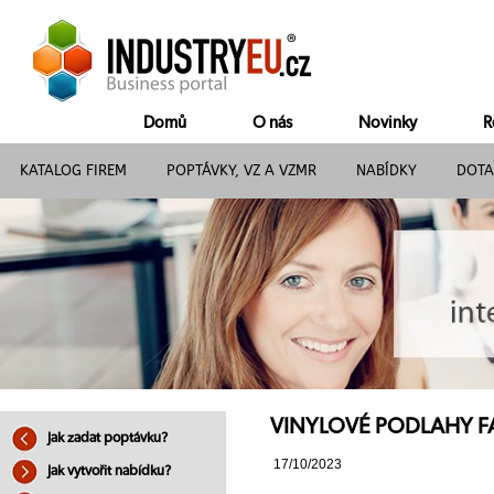
Domů
O nás
Novinky
R
KATALOG FIREM
POPTÁVKY, VZ A VZMR
NABÍDKY
DOTA
VINYLOVÉ PODLAHY FAT
Jak zadat poptávku?
17/10/2023
Jak vytvořit nabídku?