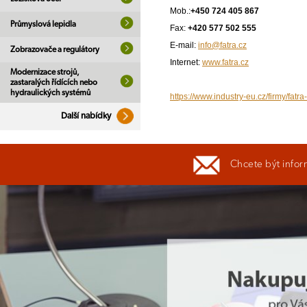
Mob.:
+450 724 405 867
Průmyslová lepidla
Fax:
+420 577 502 555
E-mail:
info@fatra.cz
Zobrazovače a regulátory
Internet:
www.fatra.cz
Modernizace strojů,
zastaralých řídících nebo
hydraulických systémů
https://www.industry-eu.cz/firmy/fatra
Další nabídky
Chcete být infor