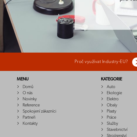
Proč využívat Industry-EU?
MENU
KATEGORIE
Domů
Auto
O nás
Ekologie
Novinky
Elektro
Reference
Obaly
Spokojení zákazníci
Plasty
Partneři
Práce
Kontakty
Služby
Stavebnictví
Strojírenství