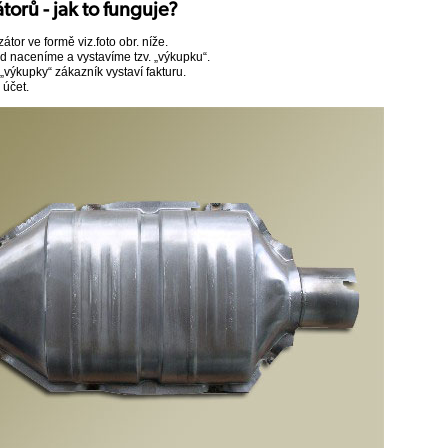
orů - jak to funguje?
átor ve formě viz.foto obr. níže.
ed naceníme a vystavíme tzv. „výkupku“.
„výkupky“ zákazník vystaví fakturu.
účet.