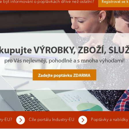
 být informování o poptávkách dříve než ostatní?
Registrovat se 
try-EU?
Cíle portálu Industry-EU
Poptávky a nabídky