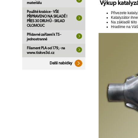
Výkup katalyzát
materiálu
Použité krabice - VŠE
Přivezete katalyz
PŘIPRAVENO NA SKLADĚ !
Katalyzátor ihn
PŘES 30 DRUHŮ - SKLAD
Na základě této 
OLOMOUC
Hradíme na Váš 
Přídavné zařízení k TS -
jednostranné
Filament PLA od 179,- na
www.tiskve3d.cz
Další nabídky