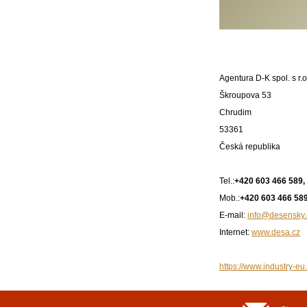
Agentura D-K spol. s r.o
Škroupova 53
Chrudim
53361
Česká republika
Tel.:
+420 603 466 589,
Mob.:
+420 603 466 589
E-mail:
info@desensky.
Internet:
www.desa.cz
https://www.industry-eu.