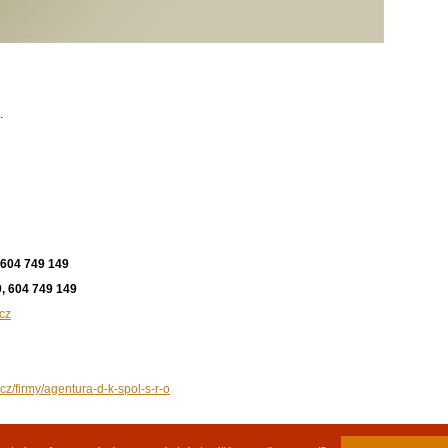
.
 604 749 149
, 604 749 149
cz
cz/firmy/agentura-d-k-spol-s-r-o