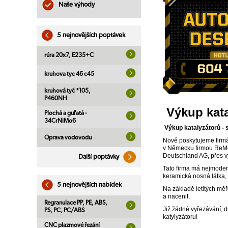
Naše výhody
5 nejnovějších poptávek
rúra 20x7, E235+C
kruhova tyc 46 c45
kruhová tyč *105,
P460NH
Výkup kata
Plochá a guľatá -
34CrNiMo6
Výkup katalyzátorů - s
Oprava vodovodu
Nově poskytujeme firmá
v Německu firmou ReMe
Deutschland AG, přes 
Další poptávky
Tato firma má nejmodern
keramická nosná látka,
5 nejnovějších nabídek
Na základě letitých měř
a nacenit.
Regranulace PP, PE, ABS,
Již žádné vyřezávání, d
PS, PC, PC/ABS
katylyzátoru!
CNC plazmové řezání