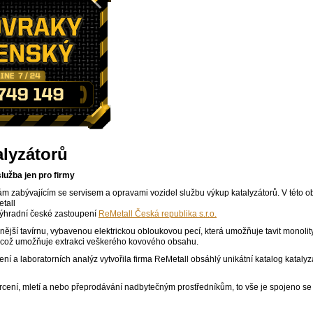
lyzátorů
lužba jen pro firmy
m zabývajícím se servisem a opravami vozidel službu výkup katalyzátorů. V této o
tall
výhradní české zastoupení
ReMetall Česká republika s.r.o.
ější tavírnu, vybavenou elektrickou obloukovou pecí, která umožňuje tavit monolity
 což umožňuje extrakci veškerého kovového obsahu.
ení a laboratorních analýz vytvořila firma ReMetall obsáhlý unikátní katalog kataly
rcení, mletí a nebo přeprodávání nadbytečným prostředníkům, to vše je spojeno se 