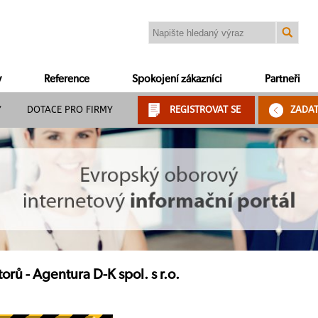
y
Reference
Spokojení zákazníci
Partneři
Y
DOTACE PRO FIRMY
REGISTROVAT SE
ZADA
orů - Agentura D-K spol. s r.o.