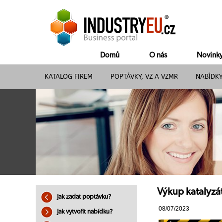
Domů
O nás
Novink
KATALOG FIREM
POPTÁVKY, VZ A VZMR
NABÍDK
Výkup katalyzát
Jak zadat poptávku?
08/07/2023
Jak vytvořit nabídku?