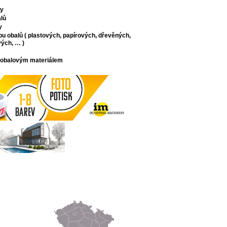
ly
lů
y
bu obalů ( plastových, papírových, dřevěných,
ých, … )
 obalovým materiálem