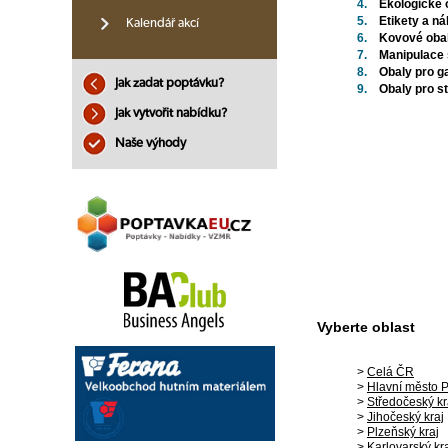
4.
Ekologické 
5.
Etikety a n
Kalendář akcí
6.
Kovové oba
7.
Manipulace s 
8.
Obaly pro g
Jak zadat poptávku?
9.
Obaly pro s
Jak vytvořit nabídku?
Naše výhody
Vyberte oblast
>
Celá ČR
>
Hlavní město 
>
Středočeský kr
>
Jihočeský kraj
>
Plzeňský kraj
>
Karlovarský kr