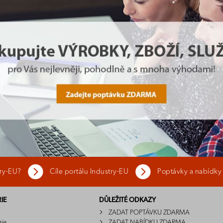
try-EU?
Cíle portálu Industry-EU
Poptávky a nabídky
IE
DŮLEŽITÉ ODKAZY
ZADAT POPTÁVKU ZDARMA
gie
ZADAT NABÍDKU ZDARMA