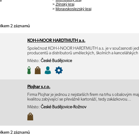
>
Zlínský kraj
>
Moravskoslezský kraj
celkem 2 záznamů
KOH-I-NOOR HARDTMUTH a.s.
Společnost KOH-I-NOOR HARDTMUTH a.s. je v současnosti jedn
producentů a distributorů uměleckých, školních a kancelářskýc
Město:
České Budějovice
Plojhar s.r.o.
Firma Plojhar je jednou z nejstarších firem na trhu s obalovým m
kvalitou zabývající se převážně kartonáží, tedy zakázkovou…
Město:
České Budějovice-Rožnov
celkem 2 záznamů