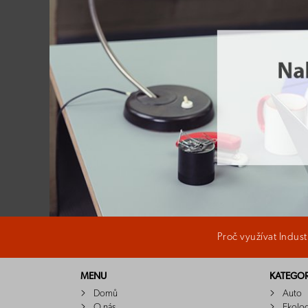
Proč využívat Indus
MENU
KATEGOR
Domů
Auto
O nás
Ekolo