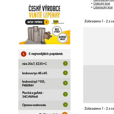
>
Ústecký kraj
>
Liberecký kraj
Zobrazeno 1 - 2 z 
5 nejnovějších poptávek
rúra 20x7, E235+C
kruhova tyc 46 c45
kruhová tyč *105,
P460NH
Plochá a guľatá -
34CrNiMo6
Oprava vodovodu
Zobrazeno 1 - 2 z 