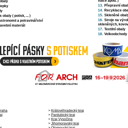
válce apod. )
obaly
13.
Přepravní oba
álepky
14.
Recyklace oba
ly
15.
Skleněné obal
obaly ( potisk, ... )
16.
Stroje na výro
astronomii a potravinářství
skleněných, kovov
tavební materiál
17.
Textilní obaly
18.
Velkoobchody
Praha
>
Královéhradecký kraj
aj
>
Pardubický kraj
>
Kraj Vysočina
>
Jihomoravský kraj
aj
>
Olomoucký kraj