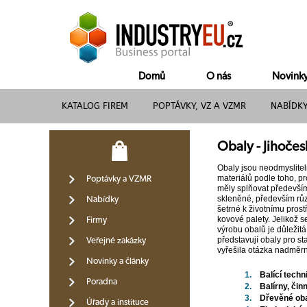
Domů
O nás
Novink
KATALOG FIREM
POPTÁVKY, VZ A VZMR
NABÍDK
Obaly - Jihočes
Obaly jsou neodmyslitel
materiálů podle toho, p
Poptávky a VZMR
měly splňovat především
skleněné, především různ
Nabídky
šetrné k životnímu prostř
kovové palety. Jelikož s
Firmy
výrobu obalů je důležitá
představují obaly pro st
Veřejné zakázky
vyřešila otázka nadměrn
Novinky a články
1.
Balící techn
Poradna
2.
Balírny, čin
3.
Dřevěné ob
Úřady a instituce