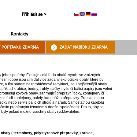
Příhlásit se >
Kontakty
T POPTÁVKU ZDARMA
ZADAT NABÍDKU ZDARMA
jeho spotřeby. Existuje celá řada obalů, vyrábí se z různých
nešní době jsou čím dál více žádány ekologické obaly, které by
e, a tím pádem bezproblémové recyklaci, jsou nejšetrnější obaly
íklad krabice, bedny, truhly, sáčky, pytle či balicí papíry jsou velmi
e produkují kovové obaly, zahrnující přepravní boxy, kontejnery či
y se řadí kontejnery, palety, kartonáž a přepravky. Pro samotnou
tředky nebo servis balících strojů a nářadí. Samostatnou kapitolu
je často probíraným tématem v dnešní společnosti. Pro to, aby se
by byly pokud možno všechny obaly rycklovatelné.
y
y
obaly ( termoboxy, polystyrenové přepravky, krabice,