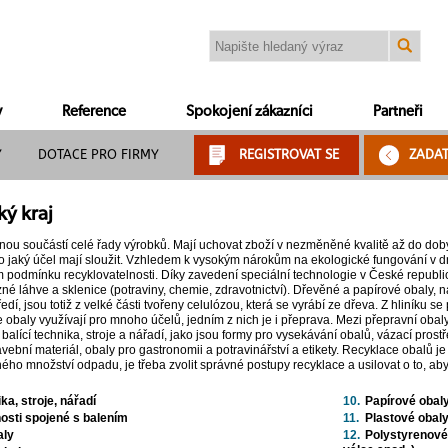
y
Reference
Spokojení zákazníci
Partneři
Y
DOTACE PRO FIRMY
REGISTROVAT SE
ZADA
ký kraj
nou součástí celé řady výrobků. Mají uchovat zboží v nezměněné kvalitě až do doby 
ro jaký účel mají sloužit. Vzhledem k vysokým nárokům na ekologické fungování v d
 podmínku recyklovatelnosti. Díky zavedení speciální technologie v České republic
é láhve a sklenice (potraviny, chemie, zdravotnictví). Dřevěné a papírové obaly, např
edí, jsou totiž z velké části tvořeny celulózou, která se vyrábí ze dřeva. Z hliníku s
e obaly využívají pro mnoho účelů, jedním z nich je i přeprava. Mezi přepravní obal
 balící technika, stroje a nářadí, jako jsou formy pro vysekávání obalů, vázací pros
avební materiál, obaly pro gastronomii a potravinářství a etikety. Recyklace obalů 
ého množství odpadu, je třeba zvolit správné postupy recyklace a usilovat o to, a
ika, stroje, nářadí
10.
Papírové obal
nosti spojené s balením
11.
Plastové obal
aly
12.
Polystyrenové 