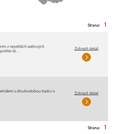
1
Strana:
ím z největších světových
Zobrazit detail
h potřeb té…
ajetriálem s dlouhodobou tradicí a
Zobrazit detail
1
Strana: