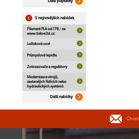
Další poptávky
5 nejnovějších nabídek
Filament PLA od 179,- na
www.tiskve3d.cz
Ložisková ocel
Průmyslová lepidla
Zobrazovače a regulátory
Modernizace strojů,
zastaralých řídících nebo
hydraulických systémů
Další nabídky
Chcete