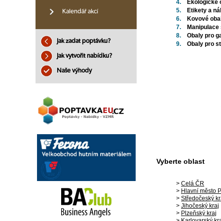
4.
Ekologické 
5.
Etikety a n
Kalendář akcí
6.
Kovové oba
7.
Manipulace s 
8.
Obaly pro g
Jak zadat poptávku?
9.
Obaly pro s
Jak vytvořit nabídku?
Naše výhody
Vyberte oblast
>
Celá ČR
>
Hlavní město 
>
Středočeský kr
>
Jihočeský kraj
>
Plzeňský kraj
>
Karlovarský kr