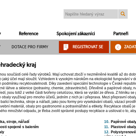
y
Reference
Spokojení zákazníci
Partneři
Y
DOTACE PRO FIRMY
REGISTROVAT SE
ZADA
éhradecký kraj
nou součástí celé řady výrobků. Mají uchovat zboží v nezměněné kvalitě až do doby 
ro jaký účel mají sloužit. Vzhledem k vysokým nárokům na ekologické fungování v d
 podmínku recyklovatelnosti. Díky zavedení speciální technologie v České republic
é láhve a sklenice (potraviny, chemie, zdravotnictví). Dřevěné a papírové obaly, např
edí, jsou totiž z velké části tvořeny celulózou, která se vyrábí ze dřeva. Z hliníku s
e obaly využívají pro mnoho účelů, jedním z nich je i přeprava. Mezi přepravní obal
 balící technika, stroje a nářadí, jako jsou formy pro vysekávání obalů, vázací pros
avební materiál, obaly pro gastronomii a potravinářství a etikety. Recyklace obalů 
ého množství odpadu, je třeba zvolit správné postupy recyklace a usilovat o to, a
ika, stroje, nářadí
10.
Papírové obal
nosti spojené s balením
11.
Plastové obal
aly
12.
Polystyrenové 