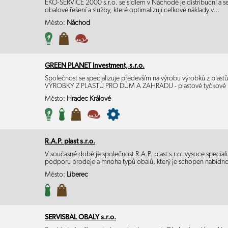
EKO-SERVICE 2000 s.r.o. se sídlem v Náchodě je distribuční a ser
obalové řešení a služby, které optimalizují celkové náklady v…
Město:
Náchod
GREEN PLANET Investment, s.r.o.
Společnost se specializuje především na výrobu výrobků z pla
VÝROBKY Z PLASTŮ PRO DŮM A ZAHRADU - plastové tyčkové 
Město:
Hradec Králové
R.A.P. plast s.r.o.
V současné době je společnost R.A.P. plast s.r.o. vysoce spec
podporu prodeje a mnoha typů obalů, který je schopen nabíd
Město:
Liberec
SERVISBAL OBALY s.r.o.