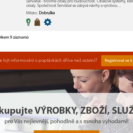
Servisbal - tvoříme obaly pro budoucnost. Obalové systémy, kter
obaly. Společnost Servisbal se zabývá návrhy a výrobou…
Město:
Dobruška
celkem 9 záznamů
 být informování o poptávkách dříve než ostatní?
Registrovat se 