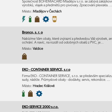
Společnost BOHEMIACARD Mladějov s.r.o. se zabývá zakázkovo
výrobků, vlajek a předmětů pro pivovary. Zpracování plexiskla. 
Město:
Mladějov v Čechách
Bronco, s. r. o
Nabízíme Vám obaly, které zvýrazní a předvedou Váš výrobek, ani
ochrání. A navíc, na rozdíl od odobných obalů z PVC, je…
Město:
Valdice
EKO - CONTAINER SERVICE, s.r.o
Firma EKO - CONTAINER SERVICE, s.r.o. se především specializuj
sudy, nádrže. Průmyslové obaly - dodávky, servis, rekondice. …
Město:
Hradec Králové
EKO-SERVICE 2000 s.r.o.