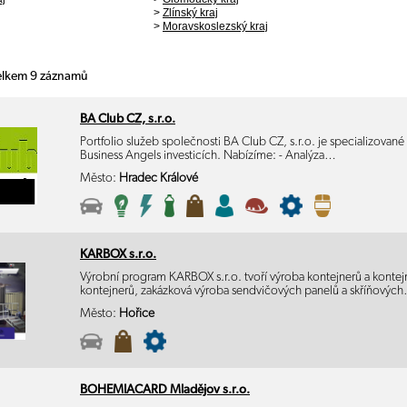
>
Zlínský kraj
>
Moravskoslezský kraj
celkem 9 záznamů
BA Club CZ, s.r.o.
Portfolio služeb společnosti BA Club CZ, s.r.o. je specializované
Business Angels investicích. Nabízíme: - Analýza…
Město:
Hradec Králové
KARBOX s.r.o.
Výrobní program KARBOX s.r.o. tvoří výroba kontejnerů a kontej
kontejnerů, zakázková výroba sendvičových panelů a skříňovýc
Město:
Hořice
BOHEMIACARD Mladějov s.r.o.