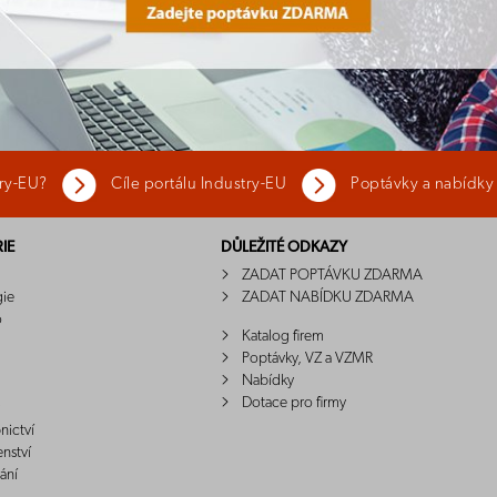
try-EU?
Cíle portálu Industry-EU
Poptávky a nabídky
IE
DŮLEŽITÉ ODKAZY
ZADAT POPTÁVKU ZDARMA
gie
ZADAT NABÍDKU ZDARMA
o
Katalog firem
Poptávky, VZ a VZMR
Nabídky
Dotace pro firmy
nictví
enství
ání