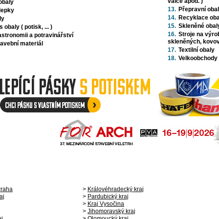
válce apod. )
obaly
13.
Přepravní oba
álepky
14.
Recyklace oba
ly
15.
Skleněné obal
obaly ( potisk, ... )
16.
Stroje na výro
astronomii a potravinářství
skleněných, kovov
tavební materiál
17.
Textilní obaly
18.
Velkoobchody
Praha
>
Královéhradecký kraj
aj
>
Pardubický kraj
>
Kraj Vysočina
>
Jihomoravský kraj
aj
>
Olomoucký kraj