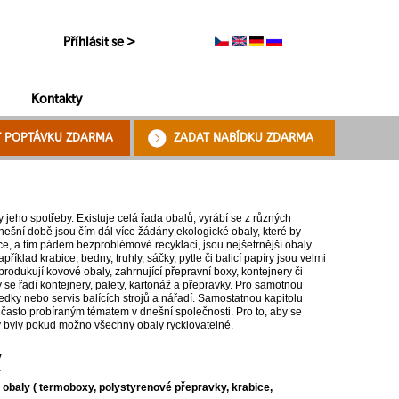
Příhlásit se >
Kontakty
T POPTÁVKU ZDARMA
ZADAT NABÍDKU ZDARMA
jeho spotřeby. Existuje celá řada obalů, vyrábí se z různých
nešní době jsou čím dál více žádány ekologické obaly, které by
e, a tím pádem bezproblémové recyklaci, jsou nejšetrnější obaly
íklad krabice, bedny, truhly, sáčky, pytle či balicí papíry jsou velmi
e produkují kovové obaly, zahrnující přepravní boxy, kontejnery či
y se řadí kontejnery, palety, kartonáž a přepravky. Pro samotnou
tředky nebo servis balících strojů a nářadí. Samostatnou kapitolu
je často probíraným tématem v dnešní společnosti. Pro to, aby se
by byly pokud možno všechny obaly rycklovatelné.
y
y
obaly ( termoboxy, polystyrenové přepravky, krabice,