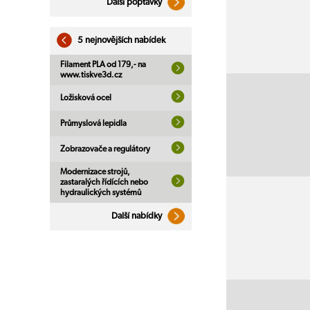
Další poptávky
5 nejnovějších nabídek
Filament PLA od 179,- na
www.tiskve3d.cz
Ložisková ocel
Průmyslová lepidla
Zobrazovače a regulátory
Modernizace strojů,
zastaralých řídících nebo
hydraulických systémů
Další nabídky