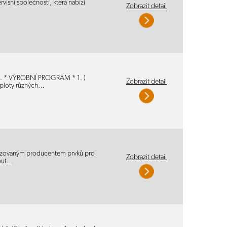
visní společností, která nabízí
Zobrazit detail
stů. * VÝROBNÍ PROGRAM * 1. )
Zobrazit detail
ploty různých…
ializovaným producentem prvků pro
Zobrazit detail
nout…