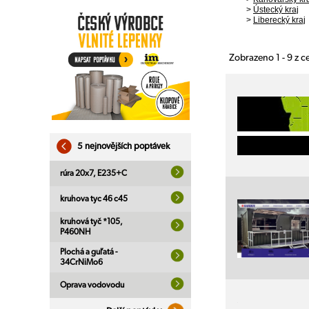
>
Ústecký kraj
>
Liberecký kraj
Zobrazeno 1 - 9 z 
5 nejnovějších poptávek
rúra 20x7, E235+C
kruhova tyc 46 c45
kruhová tyč *105,
P460NH
Plochá a guľatá -
34CrNiMo6
Oprava vodovodu