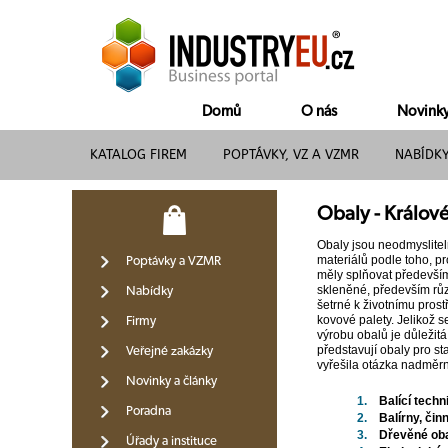
Domů
O nás
Novink
KATALOG FIREM
POPTÁVKY, VZ A VZMR
NABÍDK
Obaly - Králov
Obaly jsou neodmyslitel
materiálů podle toho, p
Poptávky a VZMR
měly splňovat především
skleněné, především různ
Nabídky
šetrné k životnímu prostř
kovové palety. Jelikož s
Firmy
výrobu obalů je důležitá
představují obaly pro st
Veřejné zakázky
vyřešila otázka nadměrn
Novinky a články
1.
Balící techn
Poradna
2.
Balírny, čin
3.
Dřevěné ob
Úřady a instituce