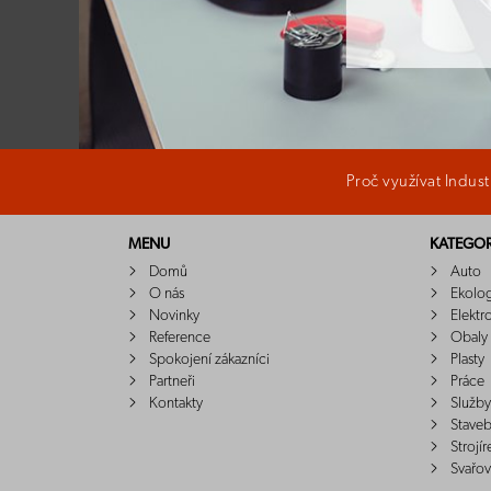
Proč využívat Indus
MENU
KATEGOR
Domů
Auto
O nás
Ekolo
Novinky
Elektr
Reference
Obaly
Spokojení zákazníci
Plasty
Partneři
Práce
Kontakty
Služby
Staveb
Strojír
Svařov