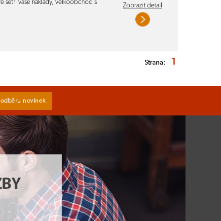
é šetří vaše náklady, velkoobchod s
Zobrazit detail
1
Strana:
k odběru novinek