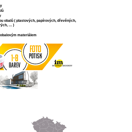
ly
lů
y
bu obalů ( plastových, papírových, dřevěných,
ých, … )
 obalovým materiálem