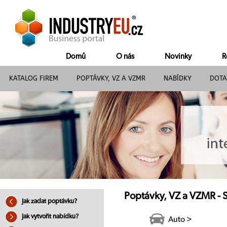
Domů
O nás
Novinky
R
KATALOG FIREM
POPTÁVKY, VZ A VZMR
NABÍDKY
DOTA
Poptávky, VZ a VZMR - 
Jak zadat poptávku?
Jak vytvořit nabídku?
Auto >