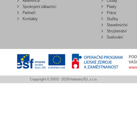
Reference
Obaly
Spokojení zákazníci
Plasty
Partneři
Práce
Kontakty
Služby
Stavebnictví
Strojírenství
Svařování
Copyright © 2002 - 2026 Industry EU, s.r.o.