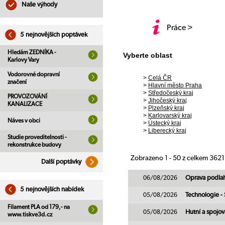
Naše výhody
Práce >
5 nejnovějších poptávek
Hledám ZEDNÍKA -
Vyberte oblast
Karlovy Vary
Vodorovné dopravní
>
Celá ČR
značení
>
Hlavní město Praha
>
Středočeský kraj
PROVOZOVÁNÍ
>
Jihočeský kraj
KANALIZACE
>
Plzeňský kraj
>
Karlovarský kraj
Náves v obci
>
Ústecký kraj
>
Liberecký kraj
Studie proveditelnosti -
rekonstrukce budovy
Zobrazeno 1 - 50 z celkem 362
Další poptávky
06/08/2026
Oprava podlah
5 nejnovějších nabídek
05/08/2026
Technologie -
Filament PLA od 179,- na
05/08/2026
Hutní a spojov
www.tiskve3d.cz