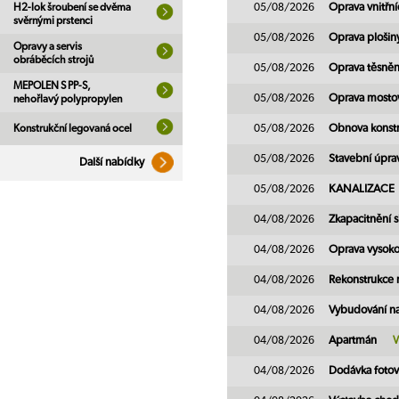
H2-lok šroubení se dvěma
05/08/2026
Oprava vnitřní
svěrnými prstenci
05/08/2026
Oprava plošin
Opravy a servis
obráběcích strojů
05/08/2026
Oprava těsněn
MEPOLEN S PP-S,
05/08/2026
Oprava mosto
nehořlavý polypropylen
Konstrukční legovaná ocel
05/08/2026
Obnova konst
05/08/2026
Stavební úpr
Další nabídky
05/08/2026
KANALIZACE
04/08/2026
Zkapacitnění s
04/08/2026
Oprava vysoko
04/08/2026
Rekonstrukce
04/08/2026
Vybudování n
04/08/2026
Apartmán
04/08/2026
Dodávka fotov