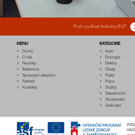
Proč využívat Industry-EU?
MENU
KATEGORIE
Domů
Auto
O nás
Ekologie
Novinky
Elektro
Reference
Obaly
Spokojení zákazníci
Plasty
Partneři
Práce
Kontakty
Služby
Stavebnictví
Strojírenství
Svařování