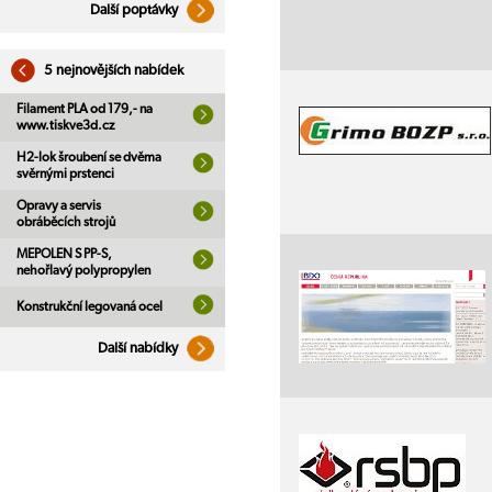
Další poptávky
5 nejnovějších nabídek
Filament PLA od 179,- na
www.tiskve3d.cz
H2-lok šroubení se dvěma
svěrnými prstenci
Opravy a servis
obráběcích strojů
MEPOLEN S PP-S,
nehořlavý polypropylen
Konstrukční legovaná ocel
Další nabídky