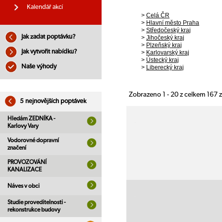
Kalendář akcí
>
Celá ČR
>
Hlavní město Praha
>
Středočeský kraj
Jak zadat poptávku?
>
Jihočeský kraj
>
Plzeňský kraj
Jak vytvořit nabídku?
>
Karlovarský kraj
>
Ústecký kraj
Naše výhody
>
Liberecký kraj
Zobrazeno 1 - 20 z celkem 167
5 nejnovějších poptávek
Hledám ZEDNÍKA -
Karlovy Vary
Vodorovné dopravní
značení
PROVOZOVÁNÍ
KANALIZACE
Náves v obci
Studie proveditelnosti -
rekonstrukce budovy