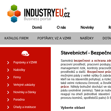
Domů
O nás
Novinky
R
KATALOG FIREM
POPTÁVKY, VZ A VZMR
NABÍDKY
DOTA
Stavebnictví - Bezpečn
Samotná
bezpečnost a ochrana zdr
Poptávky a VZMR
pracovní prostředí, pracovní postupy
management rizik, kontroly pracoviš
Nabídky
prostředků a další.
Bezpečnost prác
možnými pády z velké výšky či zabrání
Firmy
kteří se na staveništi pohybují, a ri
také velmi rizikovou činností, a člov
Veřejné zakázky
práce
. Někdy bohužel dochází ve st
pádu uvolněné zeminy). Také je nutné
Novinky a články
reagují na oheň jednotlivé stavební
provozu komínů, spotřebičů paliv) či 
Poradna
Úřady a instituce
Vyberte oblast