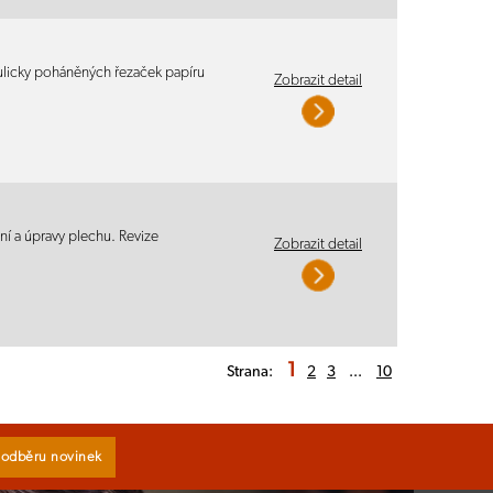
aulicky poháněných řezaček papíru
Zobrazit detail
…
ní a úpravy plechu. Revize
Zobrazit detail
1
Strana:
2
3
...
10
k odběru novinek