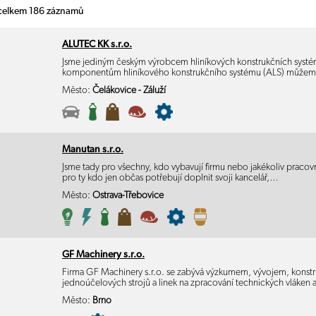
 celkem 186 záznamů
ALUTEC KK s.r.o.
Jsme jediným českým výrobcem hliníkových konstrukčních systé
komponentům hliníkového konstrukčního systému (ALS) můžem
Město:
Čelákovice - Záluží
Manutan s.r.o.
Jsme tady pro všechny, kdo vybavují firmu nebo jakékoliv pracovn
pro ty kdo jen občas potřebují doplnit svoji kancelář,…
Město:
Ostrava-Třebovice
GF Machinery s.r.o.
Firma GF Machinery s.r.o. se zabývá výzkumem, vývojem, konstr
jednoúčelových strojů a linek na zpracování technických vláken
Město:
Brno