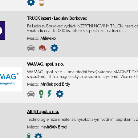
TRUCK inzert - Ladislav Borkovec
Fa Ladislav Borkovec vydává INZERTNÍ NOVINY TRUCK-inzert.cz,
v nákladu cca. 15.000 ks a které se specializují na inzerci…
Město:
Milevsko
WAMAG, spol. s r.o.
WAMAG, spol. s r.o. - jsme přední český výrobce MAGNETIC
separátorů, filtrů a magnetických dopravních systémů. Více než 
Město:
Mníšek pod Brdy
AB JET spol. s r. o.
Technologie řezání materiálu vysokotlakým vodním paprskem v 
Město:
Havlíčkův Brod