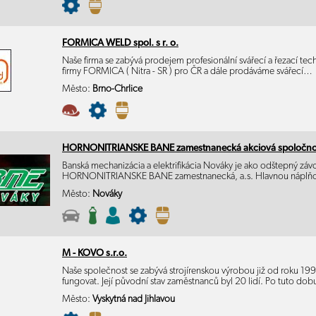
FORMICA WELD spol. s r. o.
Naše firma se zabývá prodejem profesionální svářecí a řezací te
firmy FORMICA ( Nitra - SR ) pro ČR a dále prodáváme svářecí…
Město:
Brno-Chrlice
HORNONITRIANSKE BANE zamestnanecká akciová spoločno
Banská mechanizácia a elektrifikácia Nováky je ako odštepný záv
HORNONITRIANSKE BANE zamestnanecká, a.s. Hlavnou nápl
Město:
Nováky
M - KOVO s.r.o.
Naše společnost se zabývá strojírenskou výrobou již od roku 199
fungovat. Její původní stav zaměstnanců byl 20 lidí. Po tuto do
Město:
Vyskytná nad Jihlavou