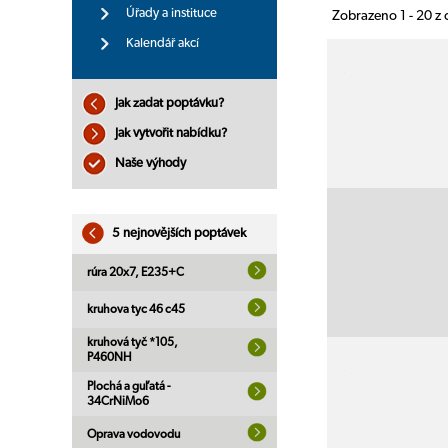
Úřady a instituce
Zobrazeno 1 - 20 z
Kalendář akcí
Jak zadat poptávku?
Jak vytvořit nabídku?
Naše výhody
5 nejnovějších poptávek
rúra 20x7, E235+C
kruhova tyc 46 c45
kruhová tyč *105,
P460NH
Plochá a guľatá -
34CrNiMo6
Oprava vodovodu