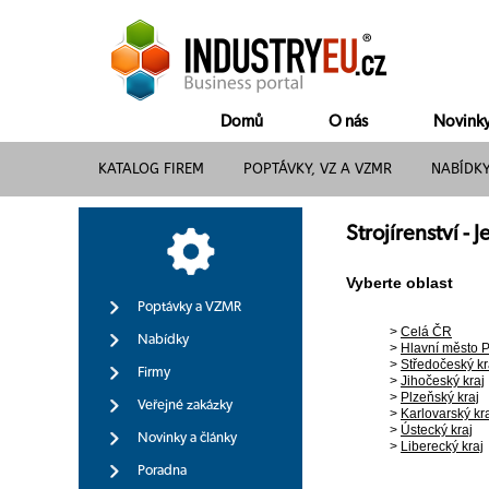
Domů
O nás
Novink
KATALOG FIREM
POPTÁVKY, VZ A VZMR
NABÍDK
Strojírenství -
Vyberte oblast
Poptávky a VZMR
>
Celá ČR
Nabídky
>
Hlavní město 
>
Středočeský kr
Firmy
>
Jihočeský kraj
>
Plzeňský kraj
Veřejné zakázky
>
Karlovarský kr
>
Ústecký kraj
Novinky a články
>
Liberecký kraj
Poradna