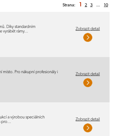
1
Strana:
2
3
...
10
mů. Díky standardním
Zobrazit detail
e vyrábět rámy…
í místo. Pro nákupní profesionály i
Zobrazit detail
ukcí a výrobou speciálních
Zobrazit detail
 a pro…