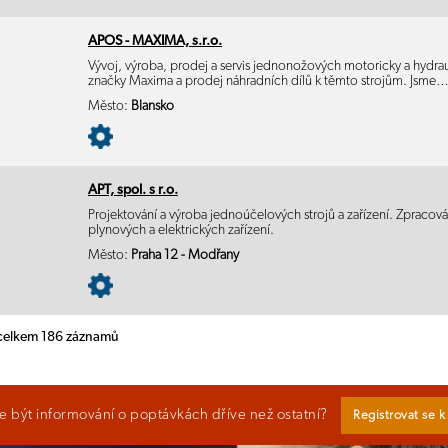
APOS - MAXIMA, s.r.o.
Vývoj, výroba, prodej a servis jednonožových motoricky a hydr
značky Maxima a prodej náhradních dílů k těmto strojům. Jsme
Město:
Blansko
APT, spol. s r.o.
Projektování a výroba jednoúčelových strojů a zařízení. Zpracová
plynových a elektrických zařízení.
Město:
Praha 12 - Modřany
 celkem 186 záznamů
 být informování o poptávkách dříve než ostatní?
Registrovat se 