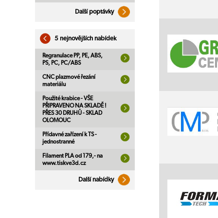
Další poptávky
5 nejnovějších nabídek
Regranulace PP, PE, ABS,
PS, PC, PC/ABS
CNC plazmové řezání
materiálu
Použité krabice - VŠE
PŘIPRAVENO NA SKLADĚ !
PŘES 30 DRUHŮ - SKLAD
OLOMOUC
Přídavné zařízení k TS -
jednostranné
Filament PLA od 179,- na
www.tiskve3d.cz
Další nabídky