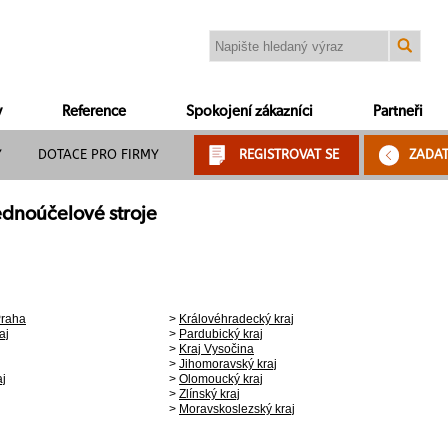
y
Reference
Spokojení zákazníci
Partneři
Y
DOTACE PRO FIRMY
REGISTROVAT SE
ZADA
 Jednoúčelové stroje
Praha
>
Královéhradecký kraj
aj
>
Pardubický kraj
>
Kraj Vysočina
>
Jihomoravský kraj
aj
>
Olomoucký kraj
>
Zlínský kraj
>
Moravskoslezský kraj