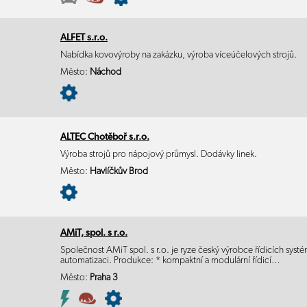
ALFET s.r.o.
Nabídka kovovýroby na zakázku, výroba víceúčelových strojů.
Město:
Náchod
ALTEC Chotěboř s.r.o.
Výroba strojů pro nápojový průmysl. Dodávky linek.
Město:
Havlíčkův Brod
AMiT, spol. s r.o.
Společnost AMiT spol. s r.o. je ryze český výrobce řídicích sys
automatizaci. Produkce: * kompaktní a modulární řídicí…
Město:
Praha 3