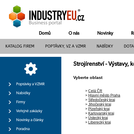
Domů
O nás
Novinky
R
KATALOG FIREM
POPTÁVKY, VZ A VZMR
NABÍDKY
DOTA
Strojírenství - Výstavy
Vyberte oblast
Poptávky a VZMR
>
Celá ČR
Nabídky
>
Hlavní město Praha
>
Středočeský kraj
Firmy
>
Jihočeský kraj
>
Plzeňský kraj
Veřejné zakázky
>
Karlovarský kraj
>
Ústecký kraj
Novinky a články
>
Liberecký kraj
Poradna