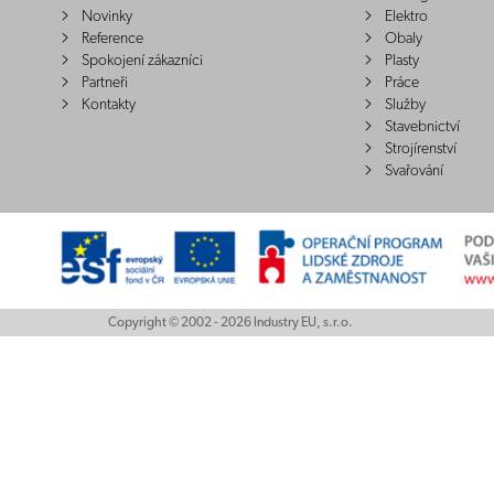
Novinky
Elektro
Reference
Obaly
Spokojení zákazníci
Plasty
Partneři
Práce
Kontakty
Služby
Stavebnictví
Strojírenství
Svařování
Copyright © 2002 - 2026 Industry EU, s.r.o.