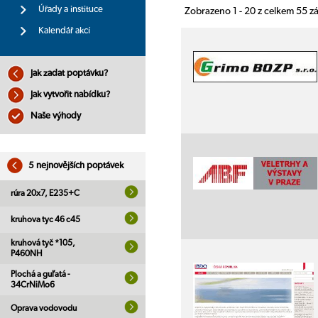
Úřady a instituce
Zobrazeno 1 - 20 z celkem 55 
Kalendář akcí
Jak zadat poptávku?
Jak vytvořit nabídku?
Naše výhody
5 nejnovějších poptávek
rúra 20x7, E235+C
kruhova tyc 46 c45
kruhová tyč *105,
P460NH
Plochá a guľatá -
34CrNiMo6
Oprava vodovodu