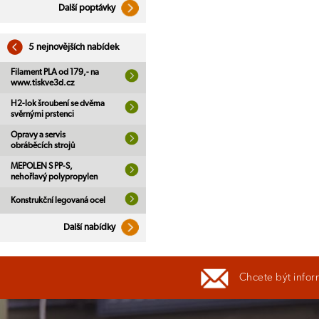
Další poptávky
5 nejnovějších nabídek
Filament PLA od 179,- na
www.tiskve3d.cz
H2-lok šroubení se dvěma
svěrnými prstenci
Opravy a servis
obráběcích strojů
MEPOLEN S PP-S,
nehořlavý polypropylen
Konstrukční legovaná ocel
Další nabídky
Chcete být infor