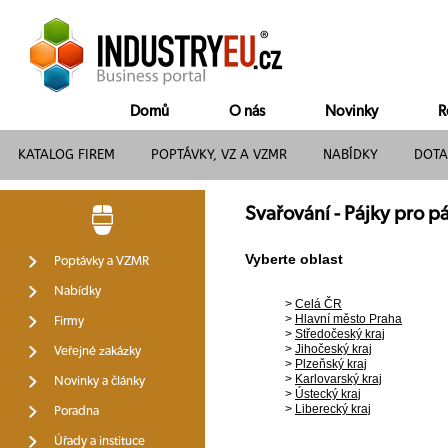
Domů
O nás
Novinky
R
KATALOG FIREM
POPTÁVKY, VZ A VZMR
NABÍDKY
DOTA
Svařování - Pájky pro pá
Vyberte oblast
Poptávky a VZMR
Nabídky
>
Celá ČR
>
Hlavní město Praha
Firmy
>
Středočeský kraj
>
Jihočeský kraj
Veřejné zakázky
>
Plzeňský kraj
>
Karlovarský kraj
Novinky a články
>
Ústecký kraj
>
Liberecký kraj
Poradna
Úřady a instituce