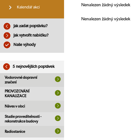
Nenalezen žádný výsledek
Kalendář akcí
Nenalezen žádný výsledek
Jak zadat poptávku?
Jak vytvořit nabídku?
Naše výhody
5 nejnovějších poptávek
Vodorovné dopravní
značení
PROVOZOVÁNÍ
KANALIZACE
Náves v obci
Studie proveditelnosti -
rekonstrukce budovy
Radiostanice