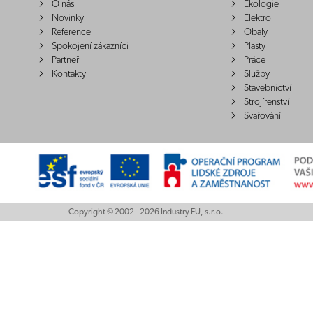
O nás
Ekologie
Novinky
Elektro
Reference
Obaly
Spokojení zákazníci
Plasty
Partneři
Práce
Kontakty
Služby
Stavebnictví
Strojírenství
Svařování
Copyright © 2002 - 2026 Industry EU, s.r.o.