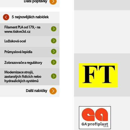
Další poptávky
5 nejnovějších nabídek
Filament PLA od 179,- na
www.tiskve3d.cz
Ložisková ocel
Průmyslová lepidla
Zobrazovače a regulátory
Modernizace strojů,
zastaralých řídících nebo
hydraulických systémů
Další nabídky