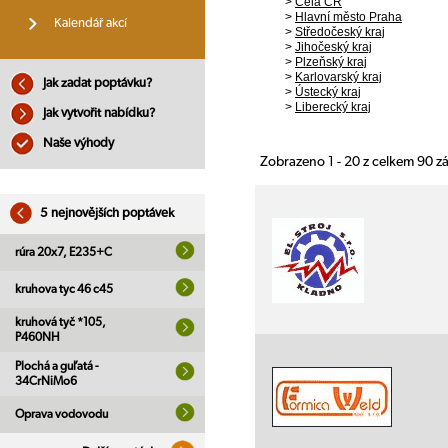
>
Celá ČR
>
Hlavní město Praha
Kalendář akcí
>
Středočeský kraj
>
Jihočeský kraj
>
Plzeňský kraj
>
Karlovarský kraj
Jak zadat poptávku?
>
Ústecký kraj
>
Liberecký kraj
Jak vytvořit nabídku?
Naše výhody
Zobrazeno 1 - 20 z celkem 90 
5 nejnovějších poptávek
rúra 20x7, E235+C
kruhova tyc 46 c45
kruhová tyč *105,
P460NH
Plochá a guľatá -
34CrNiMo6
Oprava vodovodu