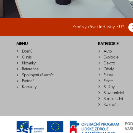
Proč využívat Industry-EU?
MENU
KATEGORIE
Domů
Auto
O nás
Ekologie
Novinky
Elektro
Reference
Obaly
Spokojení zákazníci
Plasty
Partneři
Práce
Kontakty
Služby
Stavebnictví
Strojírenství
Svařování