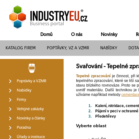
Domů
O nás
Novinky
R
KATALOG FIREM
POPTÁVKY, VZ A VZMR
NABÍDKY
DOTA
Svařování - Tepelné zpr
Tepelné zpracování
je činnost, při 
tepelného zpracování, které se liší
Poptávky a VZMR
stavu blízkého rovnováze. Proto se 
uvnitř materiálu. Další technikou j
Nabídky
užíváme například metody
cementace
Firmy
1.
Kalení, nitridace, cemen
Veřejné zakázky
2.
Pájení v peci v ochrann
3.
Předehřevy
Novinky a články
Vyberte oblast
Poradna
Úřady a instituce