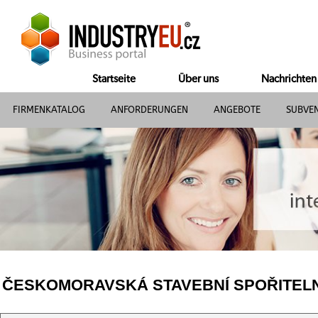
Startseite
Über uns
Nachrichten
FIRMENKATALOG
ANFORDERUNGEN
ANGEBOTE
SUBVE
ČESKOMORAVSKÁ STAVEBNÍ SPOŘITELNA