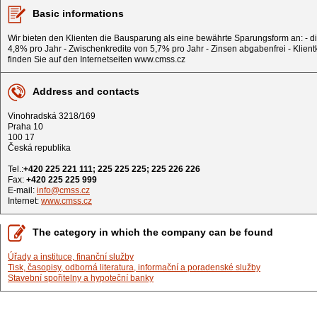
Basic informations
Wir bieten den Klienten die Bausparung als eine bewährte Sparungsform an: - die
4,8% pro Jahr - Zwischenkredite von 5,7% pro Jahr - Zinsen abgabenfrei - Klie
finden Sie auf den Internetseiten www.cmss.cz
Address and contacts
Vinohradská 3218/169
Praha 10
100 17
Česká republika
Tel.:
+420 225 221 111; 225 225 225; 225 226 226
Fax:
+420 225 225 999
E-mail:
info@cmss.cz
Internet:
www.cmss.cz
The category in which the company can be found
Úřady a instituce, finanční služby
Tisk, časopisy, odborná literatura, informační a poradenské služby
Stavební spořitelny a hypoteční banky