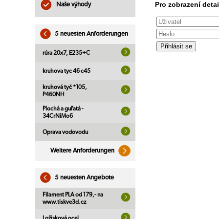
Pro zobrazení detai
Naše výhody
5 neuesten Anforderungen
rúra 20x7, E235+C
kruhova tyc 46 c45
kruhová tyč *105,
P460NH
Plochá a guľatá -
34CrNiMo6
Oprava vodovodu
Weitere Anforderungen
5 neuesten Angebote
Filament PLA od 179,- na
www.tiskve3d.cz
Ložisková ocel