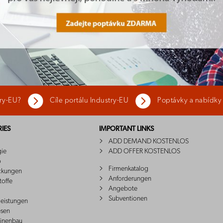
try-EU?
Cíle portálu Industry-EU
Poptávky a nabídky
IES
IMPORTANT LINKS
ADD DEMAND KOSTENLOS
gie
ADD OFFER KOSTENLOS
o
Firmenkatalog
ckungen
Anforderungen
toffe
Angebote
Subventionen
leistungen
sen
inenbau