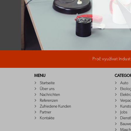
Proč využívat Indus
MENU
CATEGOR
Startseite
Auto
Über uns
Ekolo
Nachrichten
Elektr
Referenzen
Verpa
Zufriedene Kunden
Kunsts
Partner
Jobs
Kontakte
Dienst
Bauwe
Masch