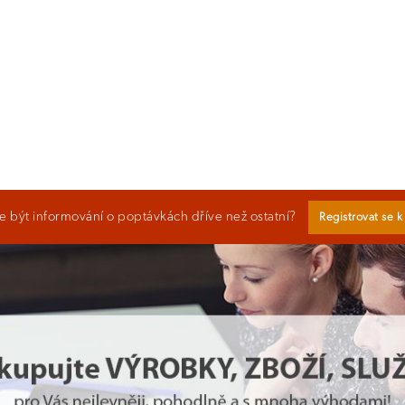
 být informování o poptávkách dříve než ostatní?
Registrovat se 