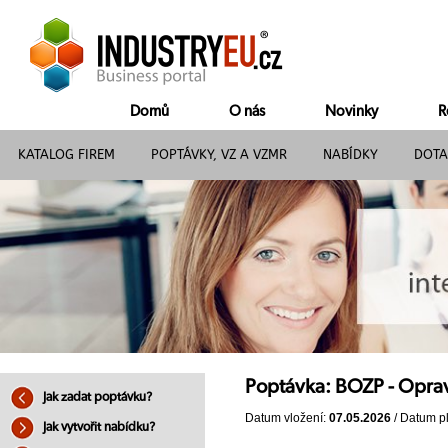
Domů
O nás
Novinky
R
KATALOG FIREM
POPTÁVKY, VZ A VZMR
NABÍDKY
DOTA
Poptávka: BOZP - Oprava
Jak zadat poptávku?
Datum vložení:
07.05.2026
/ Datum pl
Jak vytvořit nabídku?