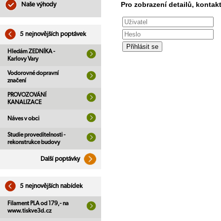
Pro zobrazení detailů, kontakt
Naše výhody
5 nejnovějších poptávek
Hledám ZEDNÍKA -
Karlovy Vary
Vodorovné dopravní
značení
PROVOZOVÁNÍ
KANALIZACE
Náves v obci
Studie proveditelnosti -
rekonstrukce budovy
Další poptávky
5 nejnovějších nabídek
Filament PLA od 179,- na
www.tiskve3d.cz