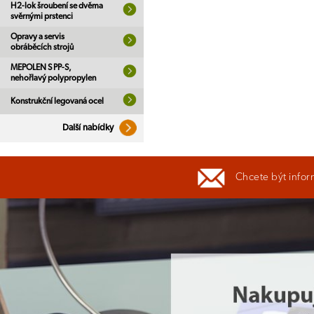
H2-lok šroubení se dvěma
svěrnými prstenci
Opravy a servis
obráběcích strojů
MEPOLEN S PP-S,
nehořlavý polypropylen
Konstrukční legovaná ocel
Další nabídky
Chcete být infor