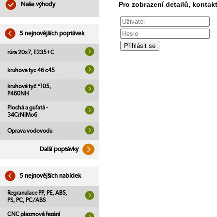
Pro zobrazení detailů, kontakt
Naše výhody
5 nejnovějších poptávek
rúra 20x7, E235+C
kruhova tyc 46 c45
kruhová tyč *105,
P460NH
Plochá a guľatá -
34CrNiMo6
Oprava vodovodu
Další poptávky
5 nejnovějších nabídek
Regranulace PP, PE, ABS,
PS, PC, PC/ABS
CNC plazmové řezání