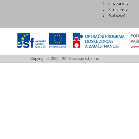
Stavebnictví
Strojírenství
Svařování
Copyright © 2002 - 2026 Industry EU, s.r.o.