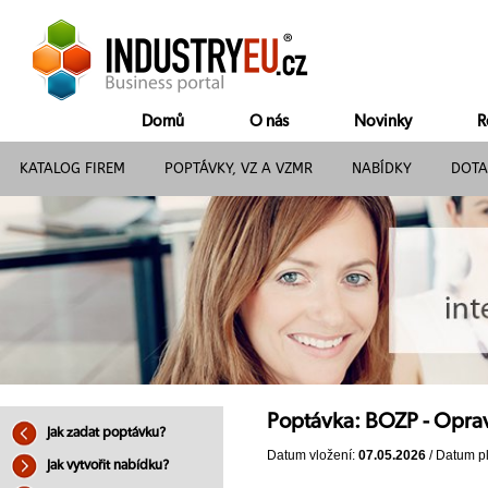
Domů
O nás
Novinky
R
KATALOG FIREM
POPTÁVKY, VZ A VZMR
NABÍDKY
DOTA
Poptávka: BOZP - Oprava
Jak zadat poptávku?
Datum vložení:
07.05.2026
/ Datum pl
Jak vytvořit nabídku?