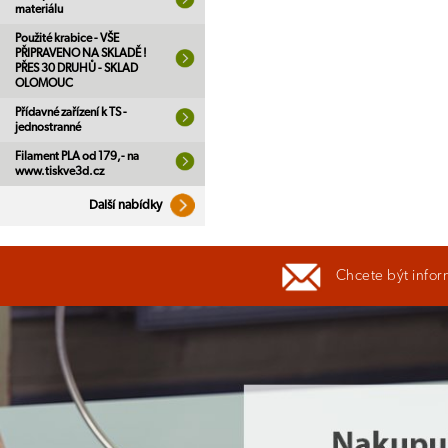
materiálu
Použité krabice - VŠE
PŘIPRAVENO NA SKLADĚ !
PŘES 30 DRUHŮ - SKLAD
OLOMOUC
Přídavné zařízení k TS -
jednostranné
Filament PLA od 179,- na
www.tiskve3d.cz
Další nabídky
Chcete být infor