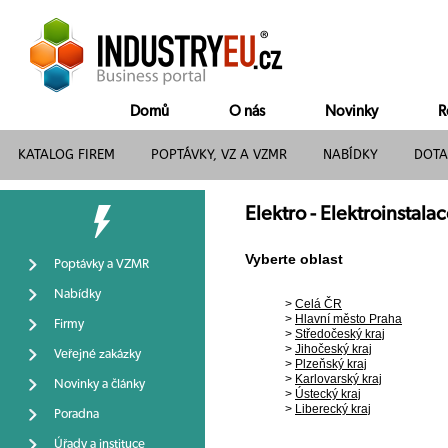
Domů
O nás
Novinky
R
KATALOG FIREM
POPTÁVKY, VZ A VZMR
NABÍDKY
DOTA
Elektro - Elektroinstala
Vyberte oblast
Poptávky a VZMR
Nabídky
>
Celá ČR
>
Hlavní město Praha
Firmy
>
Středočeský kraj
>
Jihočeský kraj
Veřejné zakázky
>
Plzeňský kraj
>
Karlovarský kraj
Novinky a články
>
Ústecký kraj
>
Liberecký kraj
Poradna
Úřady a instituce