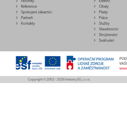
Novinky
Elektro
Reference
Obaly
Spokojení zákazníci
Plasty
Partneři
Práce
Kontakty
Služby
Stavebnictví
Strojírenství
Svařování
Copyright © 2002 - 2026 Industry EU, s.r.o.