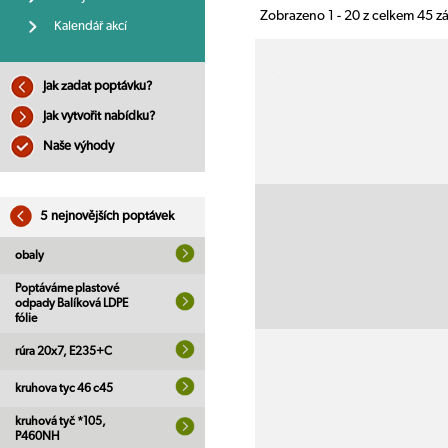
Zobrazeno 1 - 20 z celkem 45 
Kalendář akcí
Jak zadat poptávku?
Jak vytvořit nabídku?
Naše výhody
5 nejnovějších poptávek
obaly
Poptáváme plastové
odpady Balíková LDPE
fólie
rúra 20x7, E235+C
kruhova tyc 46 c45
kruhová tyč *105,
P460NH