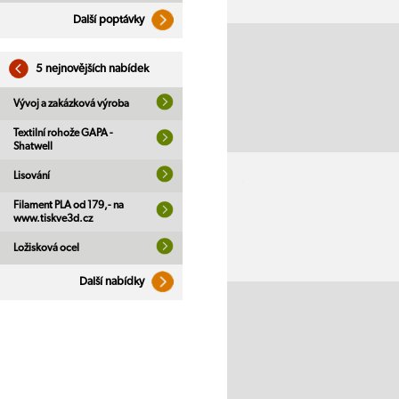
Další poptávky
5 nejnovějších nabídek
Vývoj a zakázková výroba
Textilní rohože GAPA -
Shatwell
Lisování
Filament PLA od 179,- na
www.tiskve3d.cz
Ložisková ocel
Další nabídky