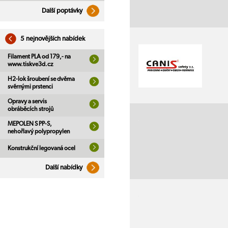
Další poptávky
5 nejnovějších nabídek
Filament PLA od 179,- na
www.tiskve3d.cz
H2-lok šroubení se dvěma
svěrnými prstenci
Opravy a servis
obráběcích strojů
MEPOLEN S PP-S,
nehořlavý polypropylen
Konstrukční legovaná ocel
Další nabídky