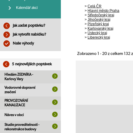
>
Celá ČR
Kalendář akcí
>
Hlavní město Praha
>
Středočeský kraj
>
Jihočeský kraj
>
Plzeňský kraj
Jak zadat poptávku?
>
Karlovarský kraj
>
Ústecký kraj
Jak vytvořit nabídku?
>
Liberecký kraj
Naše výhody
Zobrazeno 1 - 20 z celkem 132
5 nejnovějších poptávek
Hledám ZEDNÍKA -
Karlovy Vary
Vodorovné dopravní
značení
PROVOZOVÁNÍ
KANALIZACE
Náves v obci
Studie proveditelnosti -
rekonstrukce budovy