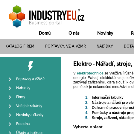
Domů
O nás
Novinky
R
KATALOG FIREM
POPTÁVKY, VZ A VZMR
NABÍDKY
DOTA
Elektro - Nářadí, stroje
V
elektrotechnice
se využívají různé 
energie. Existují elektrické stroje toč
Poptávky a VZMR
zabývají zařízeními, která slouží k ov
pomůcek je nekonečné množství, mohou t
Nabídky
Firmy
1.
Informační tabulky
2.
Nástroje a nářadí pro ele
Veřejné zakázky
3.
Ochranné pracovní pros
4.
Pomůcky a nástroje pro 
Novinky a články
5.
Stroje, zařízení, nářadí 
Poradna
Vyberte oblast
Úřady a instituce