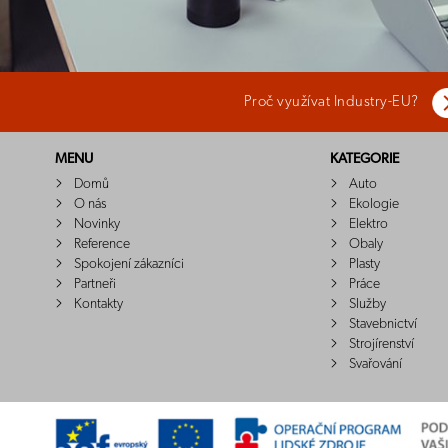
Proč využívat Industry-EU?
MENU
KATEGORIE
Domů
Auto
O nás
Ekologie
Novinky
Elektro
Reference
Obaly
Spokojení zákazníci
Plasty
Partneři
Práce
Kontakty
Služby
Stavebnictví
Strojírenství
Svařování