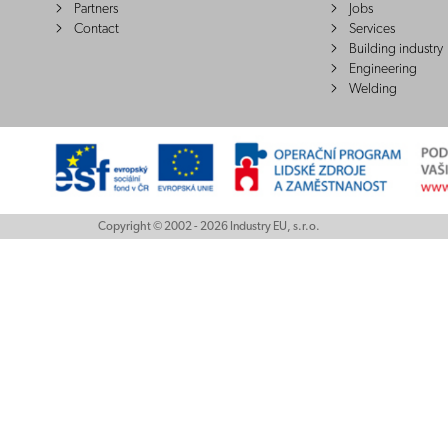
Partners
Jobs
Contact
Services
Building industry
Engineering
Welding
Copyright © 2002 - 2026 Industry EU, s.r.o.