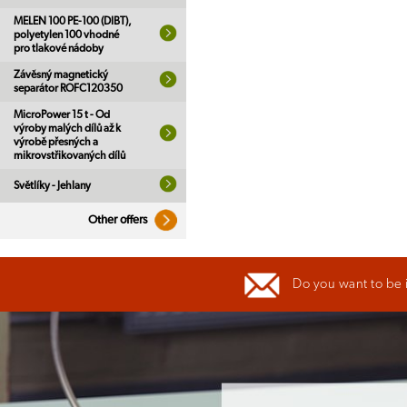
MELEN 100 PE-100 (DIBT),
polyetylen 100 vhodné
pro tlakové nádoby
Závěsný magnetický
separátor ROFC120350
MicroPower 15 t - Od
výroby malých dílů až k
výrobě přesných a
mikrovstřikovaných dílů
Světlíky - Jehlany
Other offers
Do you want to be