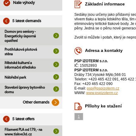
Naše výhody
Základní informace
Sedáky jsou určeny jako přídavný se
vlivem tlaku a tepla lidského těla, t
5 latest demands
eliminovány kritické tlakové body. J
pěny. Jedná se o pěnu nové generace
Domov pro seniory -
Energeticky úsporná
Zvolit si můžete i potah, který je nep
opatření
Protihluková plotová
Adresa a kontakty
stěna
PSP IZOTERM s.r.o.
Městské kulturní a
IČ: 15052893
informační středisko
PSP IZOTERM s.r.o.
Dráby 734,Vysoké Mýto,566 01
Nábřežní park
Telefon: +420 465 422 091, 465 422
Fax: +420 465 422 090
Stavební úpravy bytového
E-mail:
psp@pspizoterm.cz
domu
WWW:
www.pspizoterm.cz
Other demands
Přílohy ke stažení
1
5 latest offers
Filament PLA od 179,- na
www.tiskve3d.cz