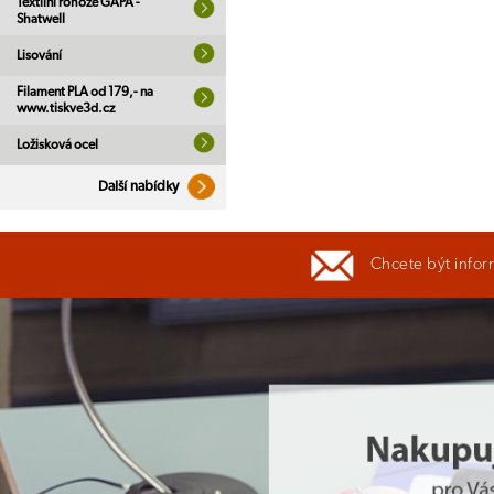
Textilní rohože GAPA -
Shatwell
Lisování
Filament PLA od 179,- na
www.tiskve3d.cz
Ložisková ocel
Další nabídky
Chcete být infor