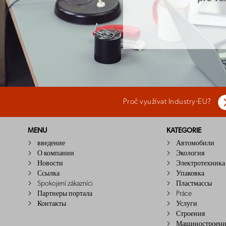
Proč využívat Industry-EU?
MENU
KATEGORIE
введение
Автомобили
О компании
Экология
Новости
Электротехника
Ссылка
Упаковка
Spokojení zákazníci
Пластмассы
Партнеры портала
Práce
Контакты
Услуги
Строения
Машиностроени