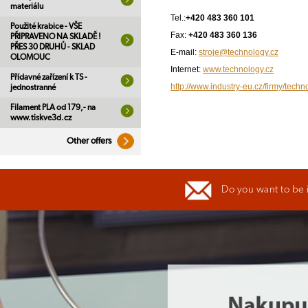
materiálu
Tel.:
+420 483 360 101
Použité krabice - VŠE
Fax:
+420 483 360 136
PŘIPRAVENO NA SKLADĚ !
PŘES 30 DRUHŮ - SKLAD
E-mail:
stroje@technology.cz
OLOMOUC
Internet:
www.technology.cz
Přídavné zařízení k TS -
http://www.industry-eu.cz/firmy/techn
jednostranné
Filament PLA od 179,- na
www.tiskve3d.cz
Other offers
Do you want to be