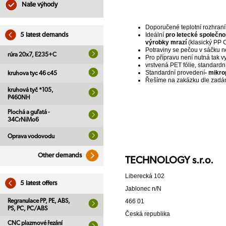
Naše výhody
Doporučené teplotní rozhraní 
Ideální
pro letecké společnos
5 latest demands
výrobky mrazí
(klasický PP 
Potraviny se pečou v sáčku ne
rúra 20x7, E235+C
Pro přípravu není nutná tak v
vrstvená PET fólie, standardn
Standardní provedení
- mikro
kruhova tyc 46 c45
Řešíme na zakázku dle zadán
kruhová tyč *105,
P460NH
Plochá a guľatá -
34CrNiMo6
Oprava vodovodu
Other demands
TECHNOLOGY s.r.o.
Liberecká 102
5 latest offers
Jablonec n/N
Regranulace PP, PE, ABS,
466 01
PS, PC, PC/ABS
Česká republika
CNC plazmové řezání