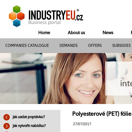
Home
About us
News
COMPANIES CATALOGUE
DEMANDS
OFFERS
SUBSIDIES
Polyesterové (PET) fóli
Jak zadat poptávku?
27/07/2017
Jak vytvořit nabídku?