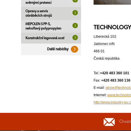
svěrnými prstenci
Opravy a servis
obráběcích strojů
MEPOLEN S PP-S,
TECHNOLOGY s
nehořlavý polypropylen
Liberecká 102
Konstrukční legovaná ocel
Jablonec n/N
Další nabídky
466 01
Česká republika
Tel.:
+420 483 360 101
Fax:
+420 483 360 136
E-mail:
stroje@technolo
Internet:
www.technolog
http://www.industry-eu.c
Chcete