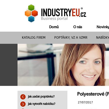
Domů
O nás
Novink
KATALOG FIREM
POPTÁVKY, VZ A VZMR
NABÍDK
Polyesterové (
Jak zadat poptávku?
27/07/2017
Jak vytvořit nabídku?