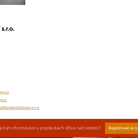
.r.o.
gy.cz
y.cz
z/firmy/technology-s-r-o
 být informování o poptávkách dříve než ostatní?
Registrovat se 