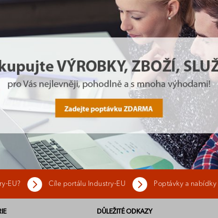
try-EU?
Cíle portálu Industry-EU
Poptávky a nabídky
IE
DŮLEŽITÉ ODKAZY