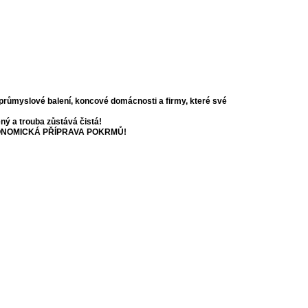
y, průmyslové balení, koncové domácnosti a firmy, které své
ý a trouba zůstává čistá!
ONOMICKÁ PŘÍPRAVA POKRMŮ!