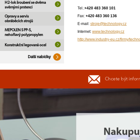
H2-lok šroubení se dvěma
svěrnými prstenci
Tel.:
+420 483 360 101
Fax:
+420 483 360 136
Opravy a servis
obráběcích strojů
E-mail:
stroje@technology.cz
MEPOLEN S PP-S,
Internet:
www.technology.cz
nehořlavý polypropylen
http://www.industry-eu.cz/firmy/techn
Konstrukční legovaná ocel
Další nabídky
Chcete být infor