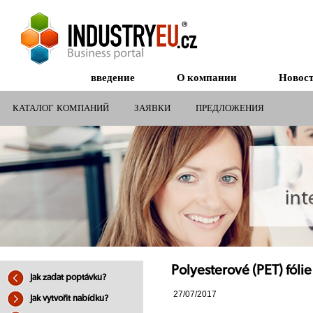
введение
О компании
Новос
КАТАЛОГ КОМПАНИЙ
ЗАЯВКИ
ПРЕДЛОЖЕНИЯ
СУБСИДИИ ДЛЯ КОМПАНИЙ
Polyesterové (PET) fóli
Jak zadat poptávku?
27/07/2017
Jak vytvořit nabídku?