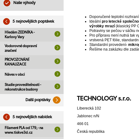
Naše výhody
Doporučené teplotní rozhraní 
Ideální
pro letecké společnos
5 nejnovějších poptávek
výrobky mrazí
(klasický PP 
Potraviny se pečou v sáčku ne
Hledám ZEDNÍKA -
Pro přípravu není nutná tak v
Karlovy Vary
vrstvená PET fólie, standardn
Standardní provedení
- mikro
Vodorovné dopravní
Řešíme na zakázku dle zadán
značení
PROVOZOVÁNÍ
KANALIZACE
Náves v obci
Studie proveditelnosti -
rekonstrukce budovy
TECHNOLOGY s.r.o.
Další poptávky
Liberecká 102
Jablonec n/N
5 nejnovějších nabídek
466 01
Filament PLA od 179,- na
Česká republika
www.tiskve3d.cz