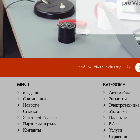
Proč využívat Industry-EU?
MENU
KATEGORIE
введение
Автомобили
О компании
Экология
Новости
Электротехника
Ссылка
Упаковка
Spokojení zákazníci
Пластмассы
Партнеры портала
Práce
Контакты
Услуги
Строения