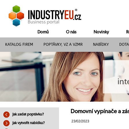
Domů
O nás
Novinky
R
KATALOG FIREM
POPTÁVKY, VZ A VZMR
NABÍDKY
DOTA
Domovní vypínače a zás
Jak zadat poptávku?
23/02/2023
Jak vytvořit nabídku?