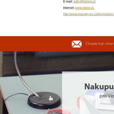
E-mail:
odbyt@obzor.cz
Internet:
www.obzor.cz
http://www.industry-eu.cz/firmy/obzor
Chcete být infor