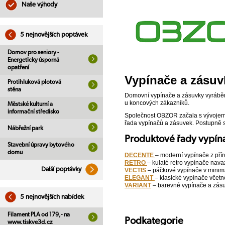
Naše výhody
5 nejnovějších poptávek
Domov pro seniory -
Energeticky úsporná
opatření
Vypínače a zásuv
Protihluková plotová
stěna
Domovní vypínače a zásuvky vyráběné 
u koncových zákazníků.
Městské kulturní a
informační středisko
Společnost OBZOR začala s vývojem 
řada vypínačů a zásuvek. Postupně s
Nábřežní park
Produktové řady vypí
Stavební úpravy bytového
domu
DECENTE
– moderní vypínače z přír
RETRO
– kulaté retro vypínače nava
Další poptávky
VECTIS
– páčkové vypínače v minima
ELEGANT
– klasické vypínače včet
VARIANT
– barevné vypínače a zás
5 nejnovějších nabídek
Filament PLA od 179,- na
Podkategorie
www.tiskve3d.cz