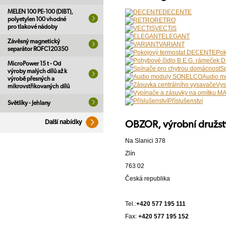
DECENTE
MELEN 100 PE-100 (DIBT),
polyetylen 100 vhodné
RETRO
pro tlakové nádoby
VECTIS
ELEGANT
Závěsný magnetický
VARIANT
separátor ROFC120350
Pok
MicroPower 15 t - Od
Sp
výroby malých dílů až k
Audio 
výrobě přesných a
Vys
mikrovstřikovaných dílů
Příslušenství
Světlíky - Jehlany
Další nabídky
OBZOR, výrobní družst
Na Slanici 378
Zlín
763 02
Česká republika
Tel.:
+420 577 195 111
Fax:
+420 577 195 152