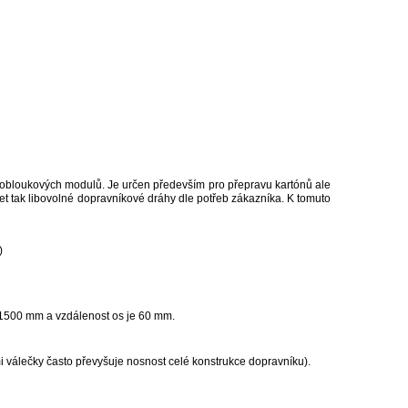
m
 obloukových modulů. Je určen především pro přepravu kartónů ale
et tak libovolné dopravníkové dráhy dle potřeb zákazníka. K tomuto
)
 1500 mm a vzdálenost os je 60 mm.
 válečky často převyšuje nosnost celé konstrukce dopravníku).