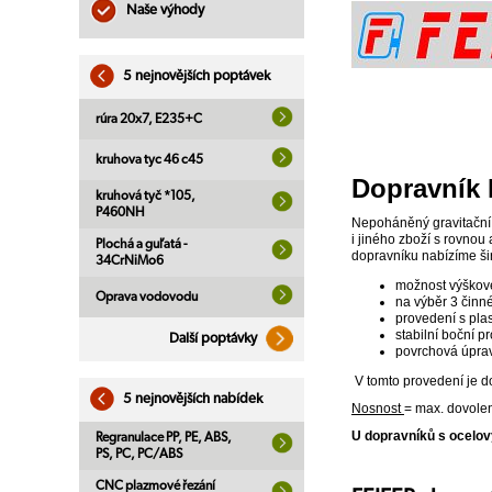
Naše výhody
5 nejnovějších poptávek
rúra 20x7, E235+C
kruhova tyc 46 c45
Dopravník 
kruhová tyč *105,
P460NH
Nepoháněný gravitační 
i jiného zboží s rovnou
Plochá a guľatá -
dopravníku nabízíme šir
34CrNiMo6
možnost výškov
Oprava vodovodu
na výběr 3 činn
provedení s pla
stabilní boční p
Další poptávky
povrchová úprav
V tomto provedení je d
5 nejnovějších nabídek
Nosnost
= max. dovolen
U dopravníků s ocelov
Regranulace PP, PE, ABS,
PS, PC, PC/ABS
CNC plazmové řezání