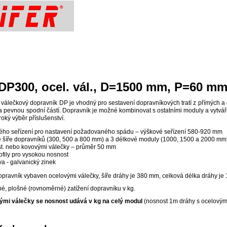
DP300, ocel. vál., D=1500 mm, P=60 m
válečkový dopravník DP je vhodný pro sestavení dopravníkových tratí z přímých a
 a pevnou spodní částí. Dopravník je možné kombinovat s ostatními moduly a vytvář
oký výběr příslušenství.
ého seřízení pro nastavení požadovaného spádu – výškové seřízení 580-920 mm
é šíře dopravníků (300, 500 a 800 mm) a 3 délkové moduly (1000, 1500 a 2000 mm
st. nebo kovovými válečky – průměr 50 mm
rofily pro vysokou nosnost
a - galvanický zinek
opravník vybaven ocelovými válečky, šíře dráhy je 380 mm, celková délka dráhy je
é, plošné (rovnoměrné) zatížení dopravníku v kg.
ými válečky se nosnost udává v kg na celý modul
(nosnost 1m dráhy s ocelovými