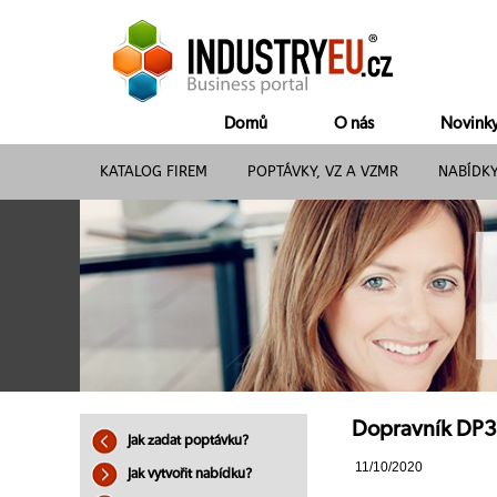
Domů
O nás
Novink
KATALOG FIREM
POPTÁVKY, VZ A VZMR
NABÍDK
Dopravník DP30
Jak zadat poptávku?
11/10/2020
Jak vytvořit nabídku?