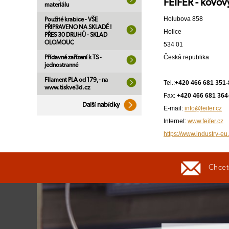
FEIFER - kovový
materiálu
Holubova 858
Použité krabice - VŠE
PŘIPRAVENO NA SKLADĚ !
Holice
PŘES 30 DRUHŮ - SKLAD
OLOMOUC
534 01
Česká republika
Přídavné zařízení k TS -
jednostranné
Filament PLA od 179,- na
Tel.:
+420 466 681 351-
www.tiskve3d.cz
Fax:
+420 466 681 364
Další nabídky
E-mail:
info@feifer.cz
Internet:
www.feifer.cz
https://www.industry-eu.
Chcete