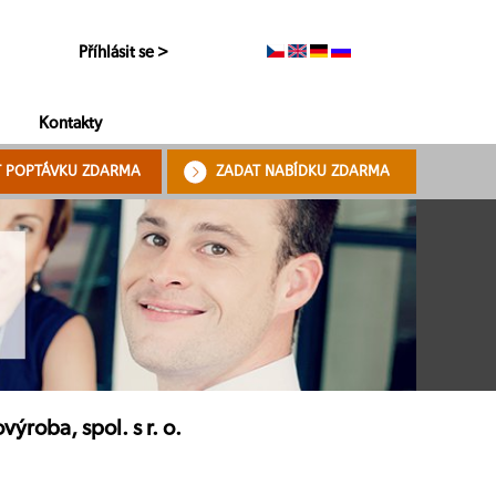
Příhlásit se >
Kontakty
T POPTÁVKU ZDARMA
ZADAT NABÍDKU ZDARMA
roba, spol. s r. o.