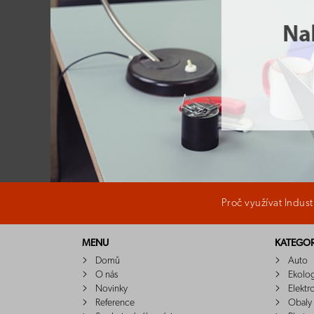
Proč využívat Indus
MENU
KATEGOR
Domů
Auto
O nás
Ekolo
Novinky
Elektr
Reference
Obaly