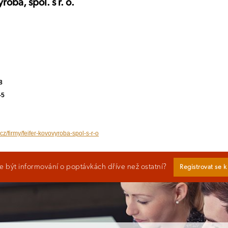
roba, spol. s r. o.
8
-5
cz/firmy/feifer-kovovyroba-spol-s-r-o
 být informování o poptávkách dříve než ostatní?
Registrovat se 