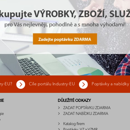
try-EU?
Cíle portálu Industry-EU
Poptávky a nabídky
IE
DŮLEŽITÉ ODKAZY
ZADAT POPTÁVKU ZDARMA
gie
ZADAT NABÍDKU ZDARMA
o
Katalog firem
Poptávky, VZ a VZMR