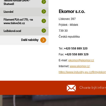
Textilní rohože GAPA -
Shatwell
Ekomor s.r.o.
Lisování
Lískovec 397
Filament PLA od 179,- na
www.tiskve3d.cz
Frýdek - Místek
739 30
Ložisková ocel
Česká republika
Další nabídky
Tel.:
+420 558 889 320
Fax:
+420 558 889 329
E-mail:
ekomor@ekomor.cz
Internet:
www.ekomor.cz
https://www.industry-eu.cz/firmy/ekom
Chcete být infor