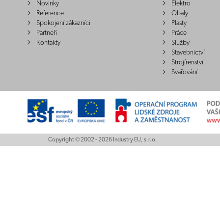
Novinky
Elektro
Reference
Obaly
Spokojení zákazníci
Plasty
Partneři
Práce
Kontakty
Služby
Stavebnictví
Strojírenství
Svařování
Copyright © 2002 - 2026 Industry EU, s.r.o.