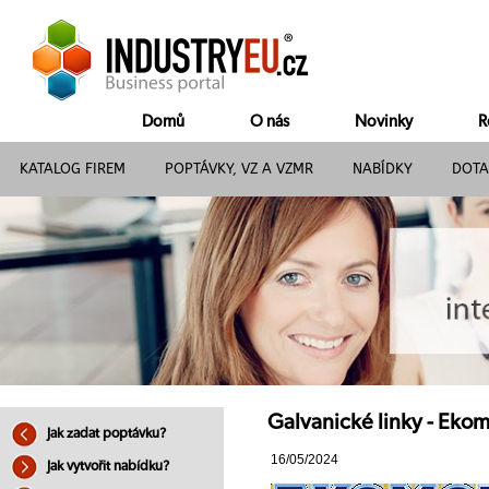
Domů
O nás
Novinky
R
KATALOG FIREM
POPTÁVKY, VZ A VZMR
NABÍDKY
DOTA
Galvanické linky - Ekomo
Jak zadat poptávku?
16/05/2024
Jak vytvořit nabídku?