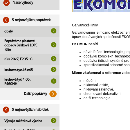
Naše výhody
5 nejnovějších poptávek
Galvanické linky
obaly
Galvanováním je možno elektrochemi
úprav, dodávaných společností EK
Poptáváme plastové
EKOMOR nabízí
odpady Balíková LDPE
fólie
návrh řešení technologie, pro
dodávku komplexní technologi
rúra 20x7, E235+C
dodávka řídících systémů pro
zprostředkování odborné spol
kruhova tyc 46 c45
Máme zkušenosti a reference z dod
kruhová tyč *105,
mědění,
P460NH
niklování lesklé,
niklování saténové,
chromování dekorativní,
Další poptávky
další technologie.
5 nejnovějších nabídek
Vývoj a zakázková výroba