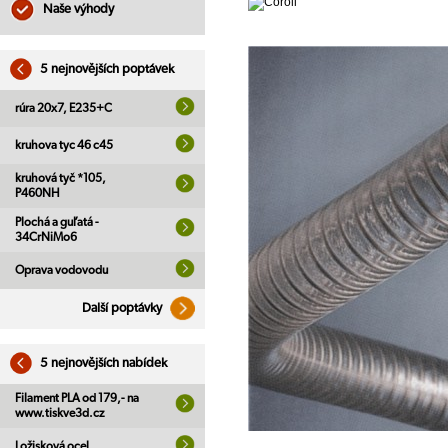
Naše výhody
5 nejnovějších poptávek
rúra 20x7, E235+C
kruhova tyc 46 c45
kruhová tyč *105,
P460NH
Plochá a guľatá -
34CrNiMo6
Oprava vodovodu
Další poptávky
5 nejnovějších nabídek
Filament PLA od 179,- na
www.tiskve3d.cz
Ložisková ocel