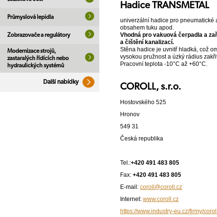
Hadice TRANSMETAL
Průmyslová lepidla
univerzální hadice pro pneumatické a
obsahem tuku apod.
Vhodná pro vakuová čerpadla a zaří
Zobrazovače a regulátory
a čištění kanalizací.
Stěna hadice je uvnitř hladká, což o
Modernizace strojů,
vysokou pružnost a úzký rádius zakři
zastaralých řídících nebo
Pracovní teplota -10°C až +60°C.
hydraulických systémů
Další nabídky
COROLL, s.r.o.
Hostovského 525
Hronov
549 31
Česká republika
Tel.:
+420 491 483 805
Fax:
+420 491 483 805
E-mail:
coroll@coroll.cz
Internet:
www.coroll.cz
https://www.industry-eu.cz/firmy/corol