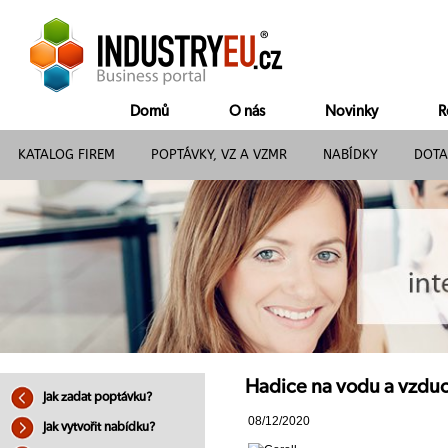
Domů
O nás
Novinky
R
KATALOG FIREM
POPTÁVKY, VZ A VZMR
NABÍDKY
DOTA
Hadice na vodu a vzduc
Jak zadat poptávku?
08/12/2020
Jak vytvořit nabídku?