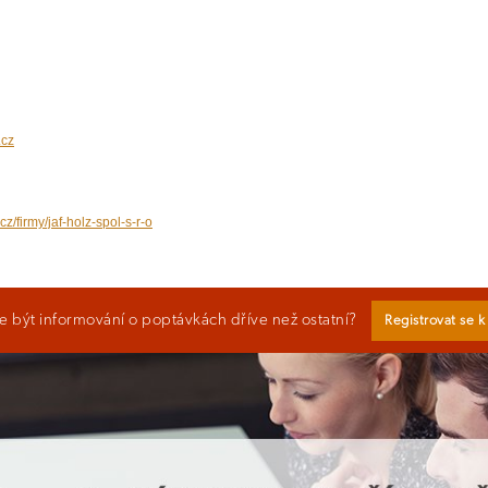
.cz
cz/firmy/jaf-holz-spol-s-r-o
 být informování o poptávkách dříve než ostatní?
Registrovat se 