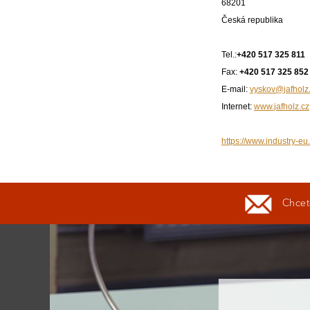
68201
Česká republika
Tel.:
+420 517 325 811
Fax:
+420 517 325 852
E-mail:
vyskov@jafholz
Internet:
www.jafholz.cz
https://www.industry-eu.
Chcete