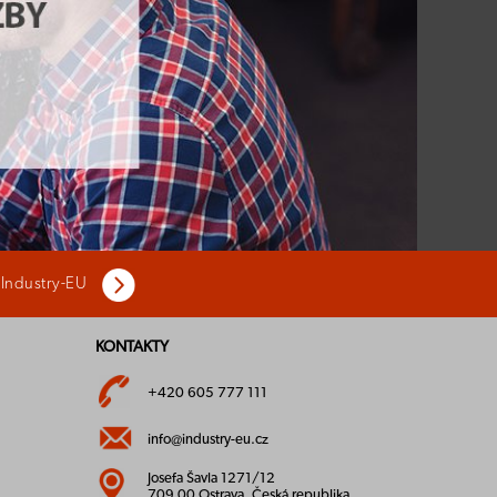
 Industry-EU
KONTAKTY
+420 605 777 111
info@industry-eu.cz
Josefa Šavla 1271/12
709 00 Ostrava, Česká republika