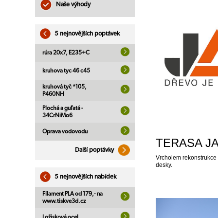
Naše výhody
5 nejnovějších poptávek
rúra 20x7, E235+C
kruhova tyc 46 c45
kruhová tyč *105,
P460NH
Plochá a guľatá -
34CrNiMo6
Oprava vodovodu
TERASA J
Další poptávky
Vrcholem rekonstrukce 
desky.
5 nejnovějších nabídek
Filament PLA od 179,- na
www.tiskve3d.cz
Ložisková ocel