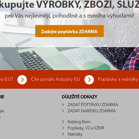
try-EU?
Cíle portálu Industry-EU
Poptávky a nabídky
IE
DŮLEŽITÉ ODKAZY
ZADAT POPTÁVKU ZDARMA
gie
ZADAT NABÍDKU ZDARMA
o
Katalog firem
Poptávky, VZ a VZMR
Nabídky