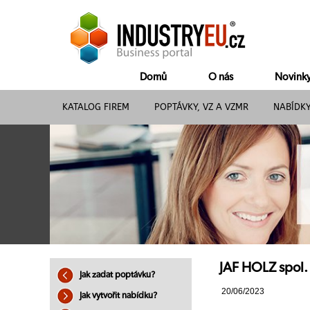
Domů
O nás
Novink
KATALOG FIREM
POPTÁVKY, VZ A VZMR
NABÍDK
JAF HOLZ spol
Jak zadat poptávku?
20/06/2023
Jak vytvořit nabídku?