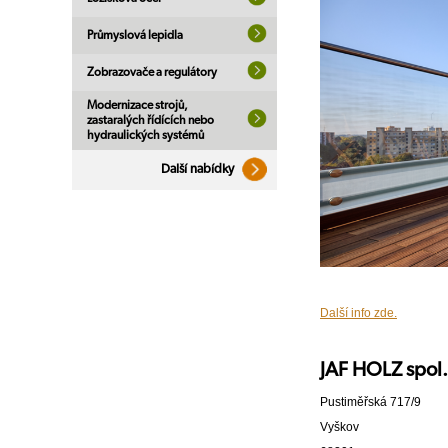
Průmyslová lepidla
Zobrazovače a regulátory
Modernizace strojů,
zastaralých řídících nebo
hydraulických systémů
Další nabídky
Další info zde.
JAF HOLZ spol. 
Pustiměřská 717/9
Vyškov