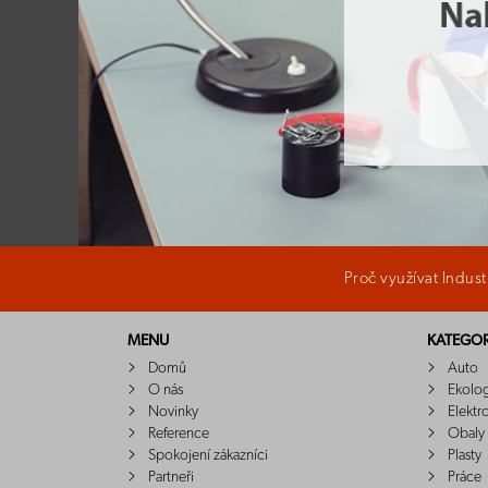
Proč využívat Indus
MENU
KATEGOR
Domů
Auto
O nás
Ekolo
Novinky
Elektr
Reference
Obaly
Spokojení zákazníci
Plasty
Partneři
Práce