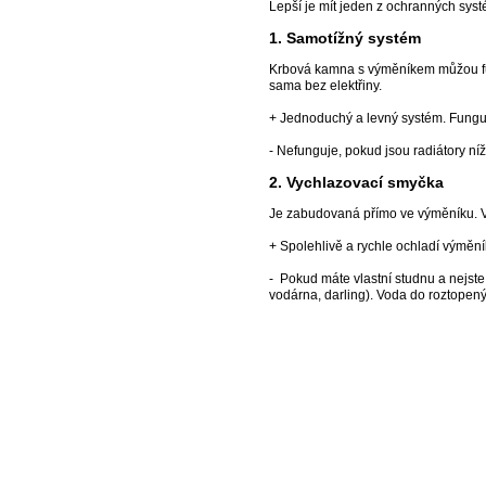
Lepší je mít jeden z ochranných sys
1. Samotížný systém
Krbová kamna s výměníkem můžou fung
sama bez elektřiny.
+ Jednoduchý a levný systém. Fungu
- Nefunguje, pokud jsou radiátory 
2. Vychlazovací smyčka
Je zabudovaná přímo ve výměníku. V p
+ Spolehlivě a rychle ochladí výmění
- Pokud máte vlastní studnu a nejst
vodárna, darling). Voda do roztope