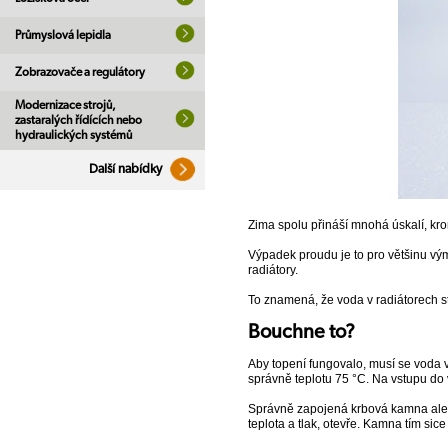
Průmyslová lepidla
Zobrazovače a regulátory
Modernizace strojů,
zastaralých řídících nebo
hydraulických systémů
Další nabídky
Zima spolu přináší mnohá úskalí, k
Výpadek proudu je to pro většinu v
radiátory.
To znamená, že voda v radiátorech s
Bouchne to?
Aby topení fungovalo, musí se voda v
správně teplotu 75 °C. Na vstupu do
Správně zapojená krbová kamna ale ne
teplota a tlak, otevře. Kamna tím si