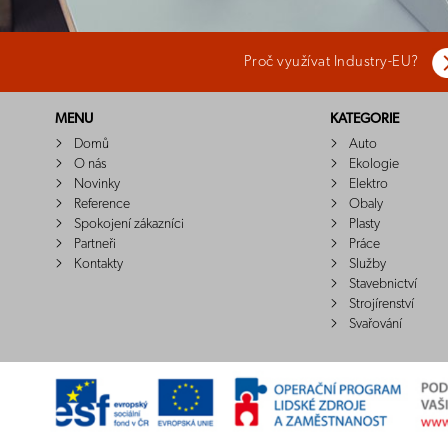
Proč využívat Industry-EU?
MENU
KATEGORIE
Domů
Auto
O nás
Ekologie
Novinky
Elektro
Reference
Obaly
Spokojení zákazníci
Plasty
Partneři
Práce
Kontakty
Služby
Stavebnictví
Strojírenství
Svařování