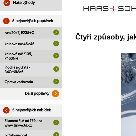
Naše výhody
5 nejnovějších poptávek
rúra 20x7, E235+C
Čtyři způsoby, j
kruhova tyc 46 c45
kruhová tyč *105,
P460NH
Plochá a guľatá -
34CrNiMo6
Oprava vodovodu
Další poptávky
5 nejnovějších nabídek
Filament PLA od 179,- na
www.tiskve3d.cz
Ložisková ocel