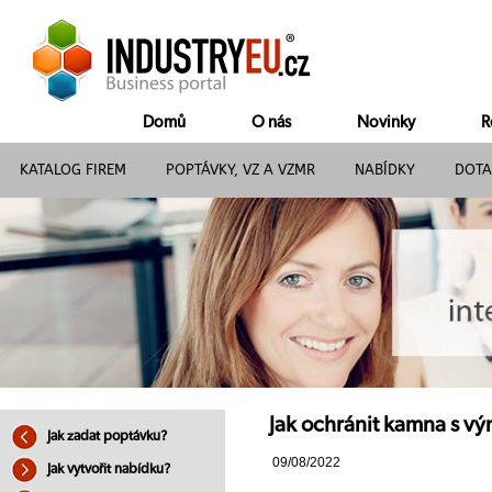
Domů
O nás
Novinky
R
KATALOG FIREM
POPTÁVKY, VZ A VZMR
NABÍDKY
DOTA
Jak ochránit kamna s 
Jak zadat poptávku?
09/08/2022
Jak vytvořit nabídku?