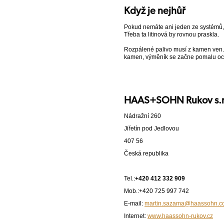
Když je nejhůř
Pokud nemáte ani jeden ze systémů, 
Třeba ta litinová by rovnou praskla.
Rozpálené palivo musí z kamen ven. 
kamen, výměník se začne pomalu oc
HAAS+SOHN Rukov s.r
Nádražní 260
Jiřetín pod Jedlovou
407 56
Česká republika
Tel.:
+420 412 332 909
Mob.:+420 725 997 742
E-mail:
martin.sazama@haassohn.c
Internet:
www.haassohn-rukov.cz