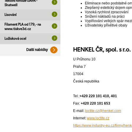
Textilní rohože GAPA -
Eliminace nebo podstatné o
Shatwell
Zlepšený estetický dojem op
Vysoká rychlost zpracování
Lisování
Snížení nákladů na práci
Vyplňování velkých spár mezi
Filament PLA od 179,- na
Uživatelsky přívětivé obaly
www.tiskve3d.cz
Ložisková ocel
HENKEL ČR, spol. s r.o.
Další nabídky
U Průhonu 10
Praha 7
17004
Česká republika
Tel.:
+420 220 101 410, 401
Fax:
+420 220 101 653
E-mail:
loctite.cz@henkel.com
Internet:
www.loctite.cz
https://www.industry-eu.cz/firmy/hen