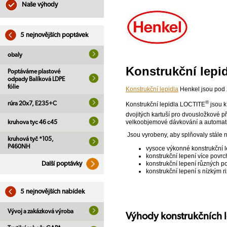
Naše výhody
5 nejnovějších poptávek
obaly
Konstrukční lepi
Poptáváme plastové
odpady Balíková LDPE
fólie
Konstrukční lepidla
Henkel jsou pod
®
rúra 20x7, E235+C
Konstrukční lepidla LOCTITE
jsou k
dvojitých kartuší pro dvousložkové p
velkoobjemové dávkování a automat
kruhova tyc 46 c45
Jsou vyrobeny, aby splňovaly stále 
kruhová tyč *105,
P460NH
vysoce výkonné konstrukční 
konstrukční lepení více povr
konstrukční lepení různých 
Další poptávky
konstrukční lepení s nízkým r
5 nejnovějších nabídek
Vývoj a zakázková výroba
Výhody konstrukčních 