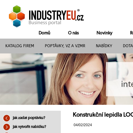
Domů
O nás
Novinky
R
KATALOG FIREM
POPTÁVKY, VZ A VZMR
NABÍDKY
DOTA
Konstrukční lepidla LO
Jak zadat poptávku?
04/02/2024
Jak vytvořit nabídku?