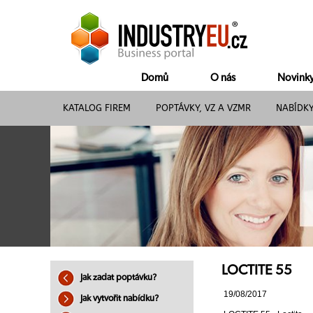
Domů
O nás
Novink
KATALOG FIREM
POPTÁVKY, VZ A VZMR
NABÍDK
LOCTITE 55
Jak zadat poptávku?
19/08/2017
Jak vytvořit nabídku?