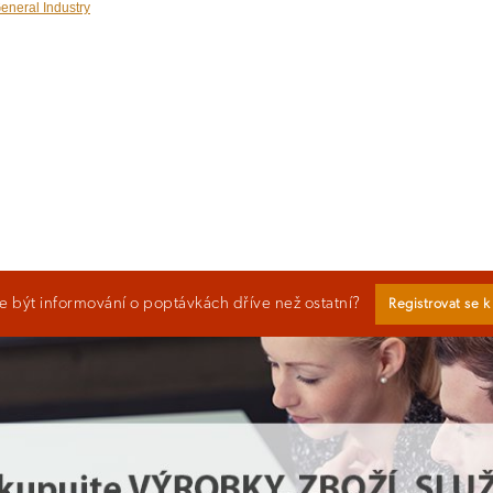
General Industry
 být informování o poptávkách dříve než ostatní?
Registrovat se 