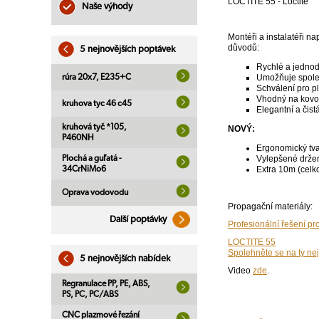
LOCTITE 55 - Loctite
Naše výhody
Montéři a instalatéři n
důvodů:
5 nejnovějších poptávek
Rychlé a jednod
rúra 20x7, E235+C
Umožňuje spoleh
Schválení pro p
Vhodný na kovov
kruhova tyc 46 c45
Elegantní a čist
kruhová tyč *105,
NOVÝ:
P460NH
Ergonomický tv
Plochá a guľatá -
Vylepšené drže
34CrNiMo6
Extra 10m (celk
Oprava vodovodu
Propagační materiály:
Další poptávky
Profesionální řešení pr
LOCTITE 55
Spolehněte se na ty nej
5 nejnovějších nabídek
Video
zde
.
Regranulace PP, PE, ABS,
PS, PC, PC/ABS
CNC plazmové řezání