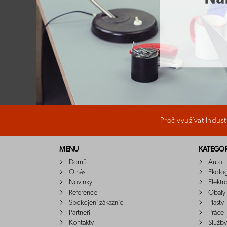
Proč využívat Indus
MENU
KATEGOR
Domů
Auto
O nás
Ekolo
Novinky
Elektr
Reference
Obaly
Spokojení zákazníci
Plasty
Partneři
Práce
Kontakty
Služby