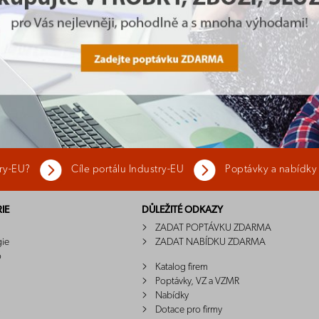
try-EU?
Cíle portálu Industry-EU
Poptávky a nabídky
IE
DŮLEŽITÉ ODKAZY
ZADAT POPTÁVKU ZDARMA
gie
ZADAT NABÍDKU ZDARMA
o
Katalog firem
Poptávky, VZ a VZMR
Nabídky
Dotace pro firmy