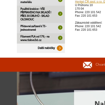
Henkel ČR spol. s r.o. 
materiálu
U Průhonu 10
170 04
Použité krabice - VŠE
Phone: 220 101 542
PŘIPRAVENO NA SKLADĚ !
Fax: 220 101 653
PŘES 30 DRUHŮ - SKLAD
OLOMOUC
Zákaznické oddělení:
Phone: 220 101 542
Přídavné zařízení k TS -
Fax: 220 101 653
jednostranné
Filament PLA od 179,- na
www.tiskve3d.cz
Další nabídky
Chcete