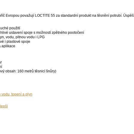
apříč Evropou považují LOCTITE 55 za standardní produkt na těsnění potrubí. Úspěš
uché použití
livé ustavení spoje s možností zpětného pootočení
lyn, vodu, pitnou vodu i LPG
é i plastové spoje
á aplikace
ar
ní
ový obsah: 160 metrů těsnicí šnůry)
o vodu, topení a plyn
lepší