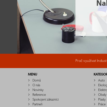
Proč využívat Indus
MENU
KATEGOR
Domů
Auto
O nás
Ekolo
Novinky
Elektr
Reference
Obaly
Spokojení zákazníci
Plasty
Partneři
Práce