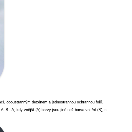
zací, oboustranným dezénem a jednostrannou ochrannou folií.
A -B - A, kdy vnější (A) barvy jsou jiné než barva vnitřní (B), s