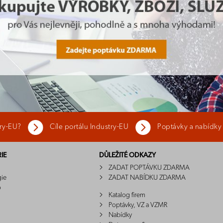
try-EU?
Cíle portálu Industry-EU
Poptávky a nabídky
IE
DŮLEŽITÉ ODKAZY
ZADAT POPTÁVKU ZDARMA
gie
ZADAT NABÍDKU ZDARMA
o
Katalog firem
Poptávky, VZ a VZMR
Nabídky