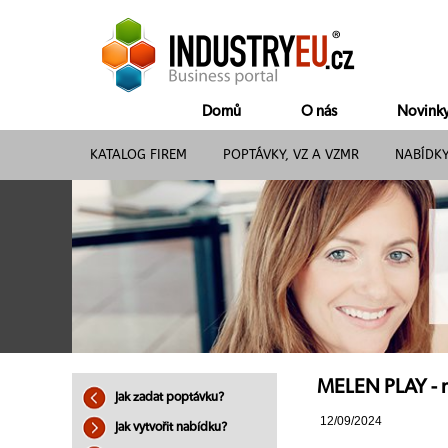
Domů
O nás
Novink
KATALOG FIREM
POPTÁVKY, VZ A VZMR
NABÍDK
MELEN PLAY - n
Jak zadat poptávku?
12/09/2024
Jak vytvořit nabídku?