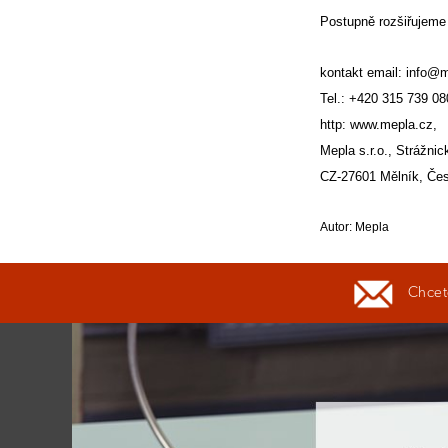
Postupně rozšiřujeme
kontakt
email: info@
Tel.: +420 315 739 08
http: www.mepla.cz,
Mepla s.r.o., Strážnic
CZ-27601 Mělník, Čes
Autor: Mepla
Chcete