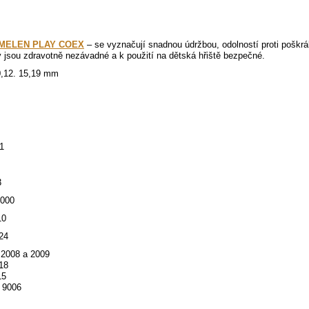
MELEN PLAY COEX
– se vyznačují snadnou údržbou, odolností proti poškráb
jsou zdravotně nezávadné a k použití na dětská hřiště bezpečné.
0,12. 15,19 mm
1
3
3000
10
24
2008 a 2009
18
15
L 9006