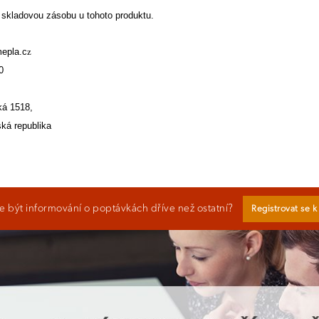
 skladovou zásobu u tohoto produktu.
mepla.c
z
0
ká 1518,
ká republika
 být informování o poptávkách dříve než ostatní?
Registrovat se 