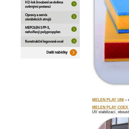
H2-lok šroubení se dvěma
svěrnými prstenci
Opravy a servis
obráběcích strojů
MEPOLEN S PP-S,
nehořlavý polypropylen
Konstrukční legovaná ocel
Další nabídky
MELEN PLAY UNI
– m
MELEN PLAY COEX
UV stabilizací, obous