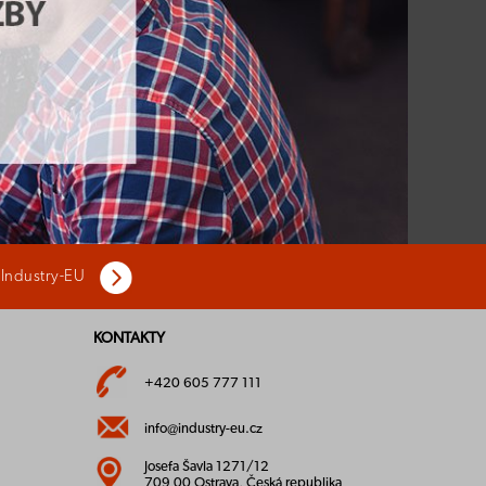
 Industry-EU
KONTAKTY
+420 605 777 111
info@industry-eu.cz
Josefa Šavla 1271/12
709 00 Ostrava, Česká republika