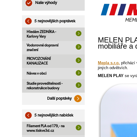
Naše výhody
5 nejnovějších poptávek
Hledám ZEDNÍKA -
Karlovy Vary
MELEN PLAY 
mobiliáře a 
Vodorovné dopravní
značení
PROVOZOVÁNÍ
Mepla s.r.o.
přichází
KANALIZACE
jiných odvětvích.
Náves v obci
MELEN PLAY
se vyr
Studie proveditelnosti -
rekonstrukce budovy
Další poptávky
5 nejnovějších nabídek
Filament PLA od 179,- na
www.tiskve3d.cz