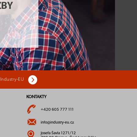
 Industry-EU
KONTAKTY
+420 605 777 111
info@industry-eu.cz
Josefa Šavla 1271/12