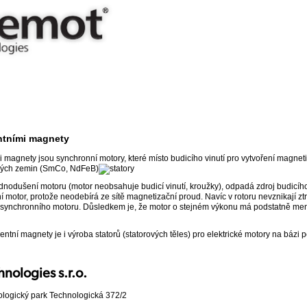
ntními magnety
magnety jsou synchronní motory, které místo budicího vinutí pro vytvoření magnetic
cných zemin (SmCo, NdFeB)
nodušení motoru (motor neobsahuje budicí vinutí, kroužky), odpadá zdroj budicíh
 motor, protože neodebírá ze sítě magnetizační proud. Navíc v rotoru nevznikají ztr
u asynchronního motoru. Důsledkem je, že motor o stejném výkonu má podstatně me
ntní magnety je i výroba statorů (statorových těles) pro elektrické motory na báz
ologies s.r.o.
logický park Technologická 372/2