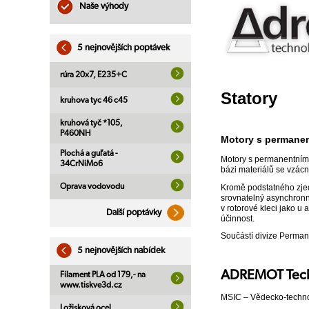
Naše výhody
5 nejnovějších poptávek
rúra 20x7, E235+C
Statory
kruhova tyc 46 c45
kruhová tyč *105,
P460NH
Motory s permane
Plochá a guľatá -
Motory s permanentními 
34CrNiMo6
bázi materiálů se vzá
Oprava vodovodu
Kromě podstatného zjed
srovnatelný asynchronní
v rotorové kleci jako 
Další poptávky
účinnost.
Součástí divize Permane
5 nejnovějších nabídek
ADREMOT Techn
Filament PLA od 179,- na
www.tiskve3d.cz
MSIC – Vědecko-techno
Ložisková ocel