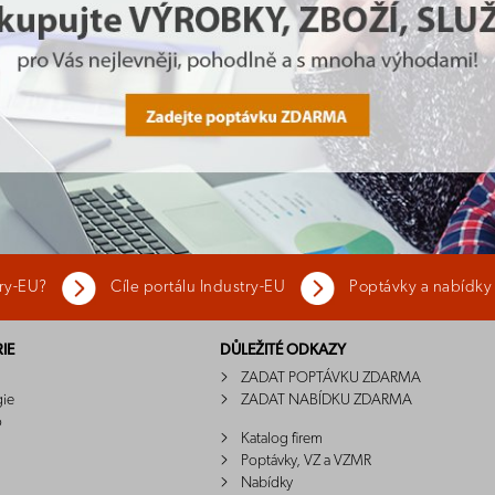
try-EU?
Cíle portálu Industry-EU
Poptávky a nabídky
IE
DŮLEŽITÉ ODKAZY
ZADAT POPTÁVKU ZDARMA
gie
ZADAT NABÍDKU ZDARMA
o
Katalog firem
Poptávky, VZ a VZMR
Nabídky