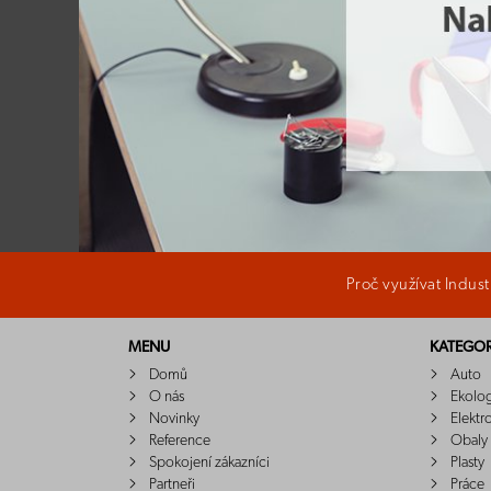
Proč využívat Indus
MENU
KATEGOR
Domů
Auto
O nás
Ekolo
Novinky
Elektr
Reference
Obaly
Spokojení zákazníci
Plasty
Partneři
Práce