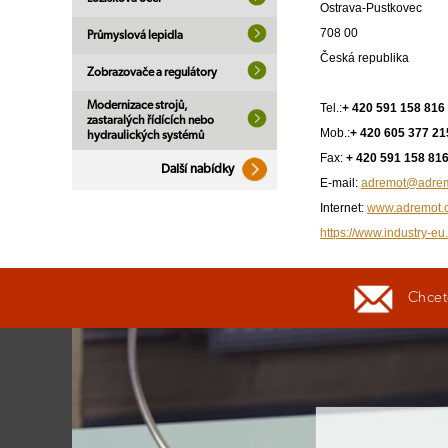
Ostrava-Pustkovec
708 00
Průmyslová lepidla
Česká republika
Zobrazovače a regulátory
Modernizace strojů,
Tel.:
+ 420 591 158 816
zastaralých řídících nebo
Mob.:
+ 420 605 377 21
hydraulických systémů
Fax:
+ 420 591 158 81
Další nabídky
E-mail:
adremot@adrem
Internet:
www.adremot.
https://www.industry-eu
Chcete