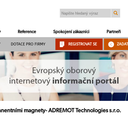
y
Reference
Spokojení zákazníci
Partneři
Y
DOTACE PRO FIRMY
REGISTROVAT SE
ZADA
anentními magnety- ADREMOT Technologies s.r.o.