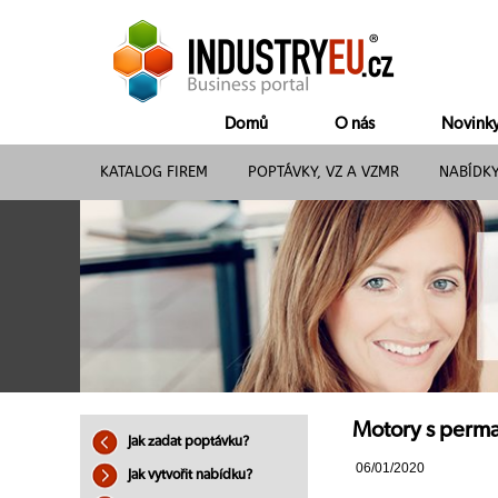
Domů
O nás
Novink
KATALOG FIREM
POPTÁVKY, VZ A VZMR
NABÍDK
Motory s perm
Jak zadat poptávku?
06/01/2020
Jak vytvořit nabídku?