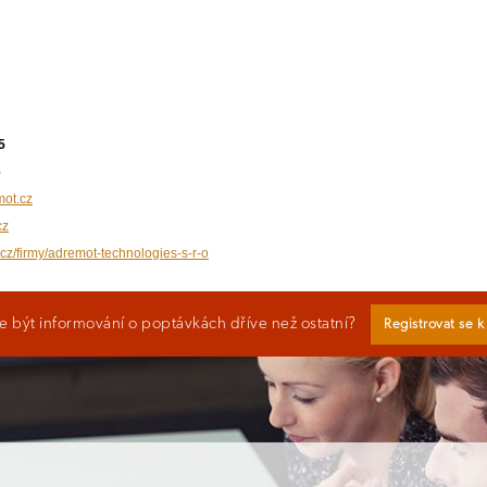
5
6
ot.cz
cz
.cz/firmy/adremot-technologies-s-r-o
 být informování o poptávkách dříve než ostatní?
Registrovat se 