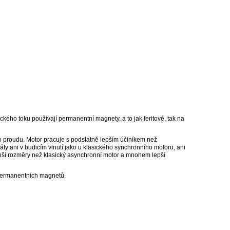
kého toku používají permanentní magnety, a to jak feritové, tak na
o proudu. Motor pracuje s podstatně lepším účiníkem než
áty ani v budicím vinutí jako u klasického synchronního motoru, ani
nší rozměry než klasický asynchronní motor a mnohem lepší
i permanentních magnetů.