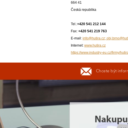
664 41
Česká republika
Tel.:
+420 541 212 144
Fax:
+420 541 219 763
E-mail:
info@hutira.cz; obj.brno@hut
Internet:
www.hutira.cz
https://www.industry-eu.cz/firmy/hutir
Chcete být infor