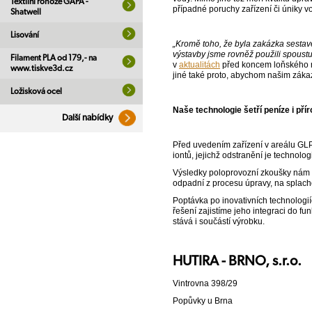
Textilní rohože GAPA -
případné poruchy zařízení či úniky vo
Shatwell
Lisování
„Kromě toho, že byla zakázka sestav
výstavby jsme rovněž použili spoustu 
Filament PLA od 179,- na
v
aktualitách
před koncem loňského r
www.tiskve3d.cz
jiné také proto, abychom našim záka
Ložisková ocel
Naše technologie šetří peníze i pří
Další nabídky
Před uvedením zařízení v areálu GL
iontů, jejichž odstranění je technolo
Výsledky poloprovozní zkoušky nám po
odpadní z procesu úpravy, na splacho
Poptávka po inovativních technologií
řešení zajistíme jeho integraci do f
stává i součástí výrobku.
HUTIRA - BRNO, s.r.o.
Vintrovna 398/29
Popůvky u Brna