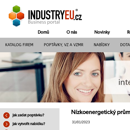
Domů
O nás
Novinky
R
KATALOG FIREM
POPTÁVKY, VZ A VZMR
NABÍDKY
DOTA
Nízkoenergetický průmy
Jak zadat poptávku?
31/01/2023
Jak vytvořit nabídku?