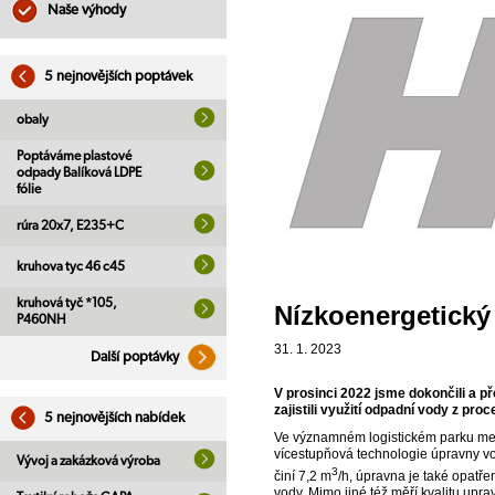
Naše výhody
5 nejnovějších poptávek
obaly
Poptáváme plastové
odpady Balíková LDPE
fólie
rúra 20x7, E235+C
kruhova tyc 46 c45
kruhová tyč *105,
Nízkoenergetický
P460NH
31. 1. 2023
Další poptávky
V prosinci 2022 jsme dokončili a 
zajistili využití odpadní vody z pr
5 nejnovějších nabídek
Ve významném logistickém parku mezi
vícestupňová technologie úpravny vod
Vývoj a zakázková výroba
3
činí 7,2 m
/h, úpravna je také opatř
vody. Mimo jiné též měří kvalitu up