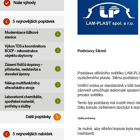
Naše výhody
5 nejnovějších poptávek
Modernizace lůžkové
stanice
Výkon TDS a koordinátora
Podstavy šikmé
BOZP – rekonstrukce
objektu ubytovny
Zázemí řidičů dopravy –
přístavba, nadstavba a
Podstava střešního světlíku LAM-PLA
stavební úpravy
vyztuženého plastu. Stěnu podstavy tv
Nákup multifunkčního
Vnitřní vrstva je standardně v bílé 
dřevařského stroje
zároveň umožňuje dokonalé spojení s
prostor světlíku
Laboratorní chemikálie,
spotřební materiál,
Tento typ podstavy má rozdíl mezi otv
potřeby a služby
Díky tomuto zešikmení dochází k lepší
Další poptávky
Výška podstavy
Je nutné, aby střešní kopule byla ne
nadstavit):
5 nejnovějších nabídek