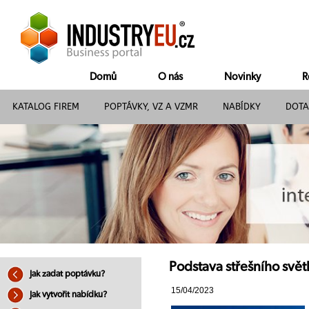
Domů
O nás
Novinky
R
KATALOG FIREM
POPTÁVKY, VZ A VZMR
NABÍDKY
DOTA
Podstava střešního svět
Jak zadat poptávku?
15/04/2023
Jak vytvořit nabídku?