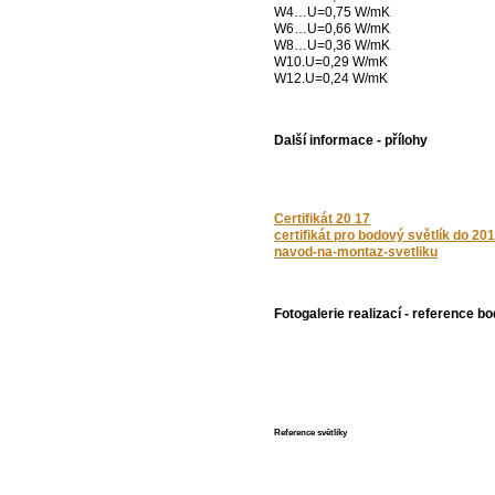
W4…U=0,75 W/mK
W6…U=0,66 W/mK
W8…U=0,36 W/mK
W10.U=0,29 W/mK
W12.U=0,24 W/mK
Další informace - přílohy
Certifikát 20 17
certifikát pro bodový světlík do 20
navod-na-montaz-svetliku
Fotogalerie realizací - reference b
Reference světlíky