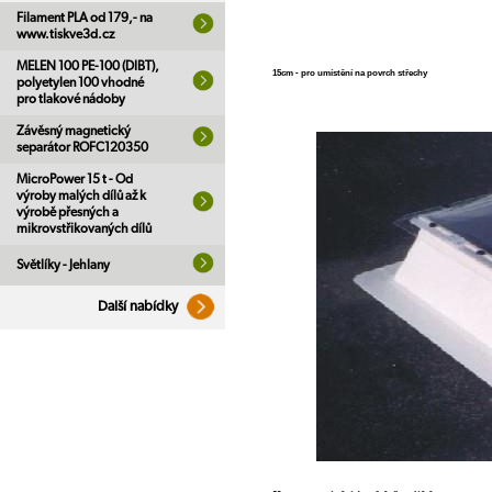
Filament PLA od 179,- na
www.tiskve3d.cz
MELEN 100 PE-100 (DIBT),
15cm - pro umístění na povrch střechy
polyetylen 100 vhodné
pro tlakové nádoby
Závěsný magnetický
separátor ROFC120350
MicroPower 15 t - Od
výroby malých dílů až k
výrobě přesných a
mikrovstřikovaných dílů
Světlíky - Jehlany
Další nabídky