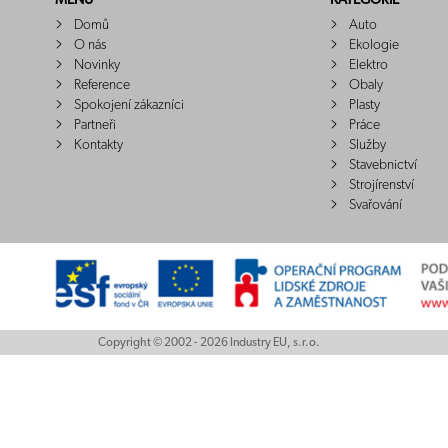
MENU
KATEGORIE
Domů
Auto
O nás
Ekologie
Novinky
Elektro
Reference
Obaly
Spokojení zákazníci
Plasty
Partneři
Práce
Kontakty
Služby
Stavebnictví
Strojírenství
Svařování
Copyright © 2002 - 2026 Industry EU, s.r.o.