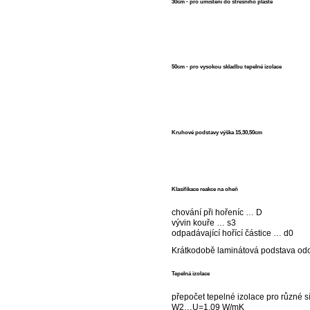
30cm - pro umístění do střešního pláště
50cm - pro vysokou skladbu tepelné izolace
Kruhové podstavy výška 15,30,50cm
Klasifikace reakce na oheň
chování při hořeníc … D
vývin kouře … s3
odpadávající hořící částice … d0
Krátkodobě laminátová podstava odo
Tepelná izolace
přepočet tepelné izolace pro různé sí
W2…U=1,09 W/mK