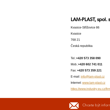
LAM-PLAST, spol. s 
Kvasice-Střížovice 86
Kvasice
768 21
Česká republika
Tel.:
+420 573 358 090
Mob.:
+420 602 741 011
Fax:
+420 573 359 221
E-mail:
info@lam-plast.cz
Internet:
www.lam-plast.cz
https://www.industry-eu.cz/fir
Chcete být infor