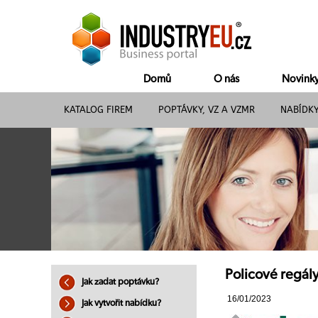
Domů
O nás
Novink
KATALOG FIREM
POPTÁVKY, VZ A VZMR
NABÍDK
Policové regály
Jak zadat poptávku?
16/01/2023
Jak vytvořit nabídku?