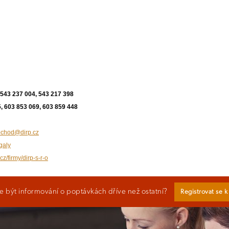
 543 237 004, 543 217 398
, 603 853 069, 603 859 448
obchod@dirp.cz
galy
cz/firmy/dirp-s-r-o
 být informování o poptávkách dříve než ostatní?
Registrovat se 