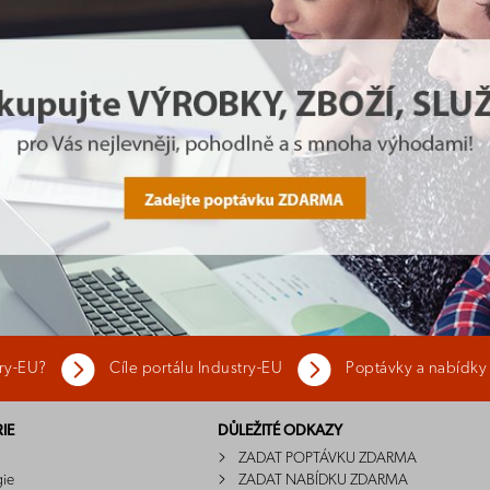
try-EU?
Cíle portálu Industry-EU
Poptávky a nabídky
IE
DŮLEŽITÉ ODKAZY
ZADAT POPTÁVKU ZDARMA
gie
ZADAT NABÍDKU ZDARMA