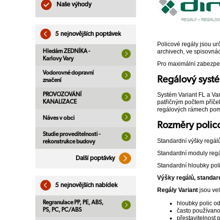
Naše výhody
5 nejnovějších poptávek
Policové regály jsou u
Hledám ZEDNÍKA -
archivech, ve spisovnác
Karlovy Vary
Pro maximální zabezpeč
Vodorovné dopravní
Regálový systé
značení
PROVOZOVÁNÍ
Systém Variant FL a Var
KANALIZACE
patřičným počtem příček
regálových rámech pomoc
Náves v obci
Rozměry polic
Studie proveditelnosti -
Standardní výšky reg
rekonstrukce budovy
Standardní moduly re
Další poptávky
Standardní hloubky p
Výšky regálů, standard
5 nejnovějších nabídek
Regály Variant
jsou vel
Regranulace PP, PE, ABS,
hloubky polic 
PS, PC, PC/ABS
často používano
přestavitelnost