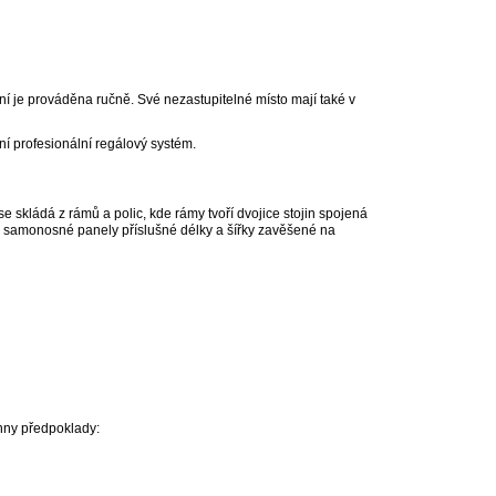
í je prováděna ručně. Své nezastupitelné místo mají také v
í profesionální regálový systém.
 skládá z rámů a polic, kde rámy tvoří dvojice stojin spojená
ko samonosné panely příslušné délky a šířky zavěšené na
chny předpoklady: