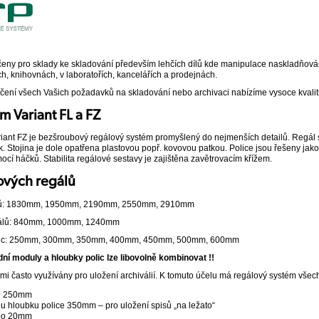
rčeny pro sklady ke skladování především lehčích dílů kde manipulace naskladňován
h, knihovnách, v laboratořích, kancelářích a prodejnách.
ení všech Vašich požadavků na skladování nebo archivaci nabízíme vysoce kvalitn
m Variant FL a FZ
iant FZ je bezšroubový regálový systém promyšlený do nejmenších detailů. Regál se
. Stojina je dole opatřena plastovou popř. kovovou patkou. Police jsou řešeny ja
í háčků. Stabilita regálové sestavy je zajištěna zavětrovacím křížem.
ových regálů
álů: 1830mm, 1950mm, 2190mm, 2550mm, 2910mm
gálů: 840mm, 1000mm, 1240mm
olic: 250mm, 300mm, 350mm, 400mm, 450mm, 500mm, 600mm
ní moduly a hloubky polic lze libovolně kombinovat !!
mi často využívány pro uložení archiválií. K tomuto účelu má regálový systém vše
od 250mm
u hloubku police 350mm – pro uložení spisů „na ležato“
 po 20mm