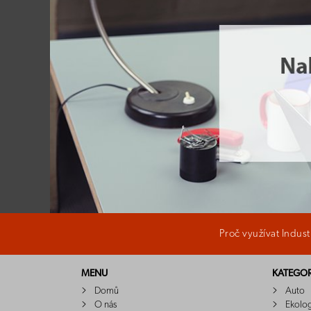
Proč využívat Indus
MENU
KATEGOR
Domů
Auto
O nás
Ekolo