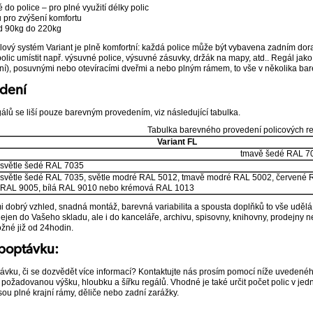
do police – pro plné využití délky polic
 pro zvýšení komfortu
od 90kg do 220kg
lový systém Variant je plně komfortní: každá police může být vybavena zadním dor
olic umístit např. výsuvné police, výsuvné zásuvky, držák na mapy, atd.. Regál jako
), posuvnými nebo otevíracími dveřmi a nebo plným rámem, to vše v několika bar
dení
álů se liší pouze barevným provedením, viz následující tabulka.
Tabulka barevného provedení policových r
Variant FL
tmavě šedé RAL 7
světle šedé RAL 7035
světle šedé RAL 7035, světle modré RAL 5012, tmavě modré RAL 5002, červené 
RAL 9005, bílá RAL 9010 nebo krémová RAL 1013
i dobrý vzhled, snadná montáž, barevná variabilita a spousta doplňků to vše udělá
ejen do Vašeho skladu, ale i do kanceláře, archivu, spisovny, knihovny, prodejny 
žné již od 24hodin.
 poptávku:
ávku, či se dozvědět více informací? Kontaktujte nás prosím pomocí níže uvede
 požadovanou výšku, hloubku a šířku regálů. Vhodné je také určit počet polic v je
sou plné krajní rámy, děliče nebo zadní zarážky.