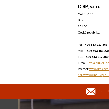
DIRP, s.r.o.
Cejl 40/107
Brno
602 00
Česká republika
Tel.:
+420 543 217 368,
Mob.:
+420 603 153 235
Fax:
+420 543 217 369
E-mail:
info@dirp.cz, 
Internet:
www.dirp.cz/re
https://www.industry-eu.
Chcete