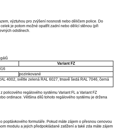
azem, výztuhou pro zvýšení nosnosti nebo děličem police. Do
 celek je potom možné opatřit zadní nebo dělící stěnou (při
evných odstínech.
egálů
Variant FZ
016
pozinkované
RAL 4002, světle zelená RAL 6027, tmavě šedá RAL 7046, černá
 z policového regálového systému Variant FL a Variant FZ
nebo ordinace. Většina dílů tohoto regálového systému je držena
ného poptávkového formuláře. Pokud máte zájem o přesnou cenovou
dnom modulu a jejich předpokládané zatížení a také zda máte zájem