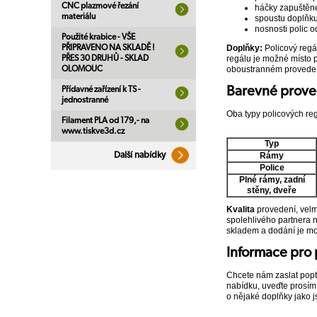
CNC plazmové řezání
háčky zapuštěné 
materiálu
spoustu doplňku
nosnosti polic 
Použité krabice - VŠE
Doplňky:
Policový regá
PŘIPRAVENO NA SKLADĚ !
regálu je možné místo p
PŘES 30 DRUHŮ - SKLAD
oboustranném provedení
OLOMOUC
Barevné prove
Přídavné zařízení k TS -
jednostranné
Oba typy policových reg
Filament PLA od 179,- na
www.tiskve3d.cz
Typ
Rámy
Další nabídky
Police
Plné rámy, zadní
stěny, dveře
Kvalita
provedení, velm
spolehlivého partnera n
skladem a dodání je mo
Informace pro
Chcete nám zaslat popt
nabídku, uveďte prosím
o nějaké doplňky jako j