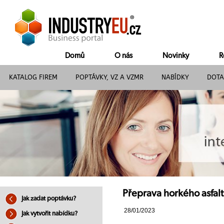
Domů
O nás
Novinky
R
KATALOG FIREM
POPTÁVKY, VZ A VZMR
NABÍDKY
DOTA
Přeprava horkého asfal
Jak zadat poptávku?
28/01/2023
Jak vytvořit nabídku?