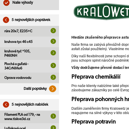
Naše výhody
5 nejnovějších poptávek
rúra 20x7, E235+C
Hledáte zkušeného přepravce asfal
kruhova tyc 46 c45
Naše firma se zabývá převážně dopra
asfalt zůstal použitelný. Vlastníme m
kruhová tyč *105,
P460NH
Díky naší flexibilnosti jsme schopní
jsou schopni splnit náročné podmínk
Plochá a guľatá -
Vždy dodržujeme přesné dodací te
34CrNiMo6
Přeprava chemikálií
Oprava vodovodu
Pro naše klienty nabízíme také pře
Další poptávky
zásobujeme zákazníky po celé Evro
Přeprava pohonných h
5 nejnovějších nabídek
Dalším zaměřením firmy Kralowetz je 
reagujeme na silné výkyvy v této obla
Filament PLA od 179,- na
www.tiskve3d.cz
Přeprava potravin
Ložisková ocel