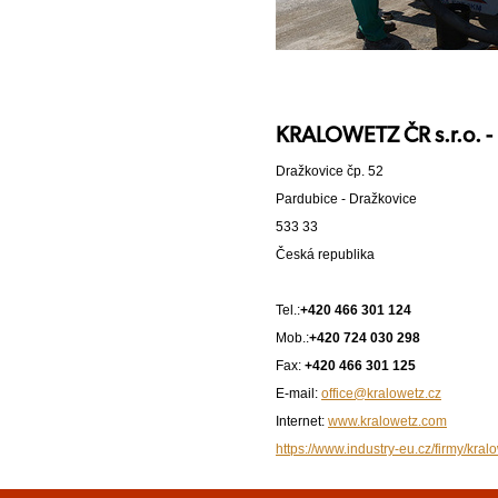
KRALOWETZ ČR s.r.o. - 
Dražkovice čp. 52
Pardubice - Dražkovice
533 33
Česká republika
Tel.:
+420 466 301 124
Mob.:
+420 724 030 298
Fax:
+420 466 301 125
E-mail:
office@kralowetz.cz
Internet:
www.kralowetz.com
https://www.industry-eu.cz/firmy/kral