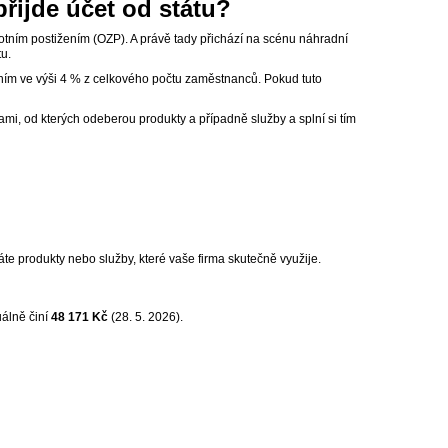
přijde účet od státu?
tním postižením (OZP). A právě tady přichází na scénu náhradní
tu.
ím ve výši 4 % z celkového počtu zaměstnanců. Pokud tuto
i, od kterých odeberou produkty a případně služby a splní si tím
te produkty nebo služby, které vaše firma skutečně využije.
uálně činí
48 171 Kč
(28. 5. 2026).