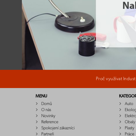
Proč využívat Indus
MENU
KATEGOR
Domů
Auto
O nás
Ekolo
Novinky
Elektr
Reference
Obaly
Spokojení zákazníci
Plasty
Partneři
Práce