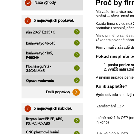
Proč by fir
Naše výhody
Má vaše firma více než
plnění — téma, které mn
5 nejnovějších poptávek
Každá firma s více než
podmínku nesplní, přich
rúra 20x7, E235+C
Místo přímého zaměstná
zákonem povinné náhra
kruhova tyc 46 c45
Firmy mají v zásadě d
kruhová tyč *105,
Pokud nesplníte po
P460NH
poslat peníze s
Plochá a guľatá -
využít náhradní
34CrNiMo6
V prvním případě peníze
Oprava vodovodu
Kolik zaplatíte?
Další poptávky
Výše odvodu
se odvíjí
Zaměstnání OZP
5 nejnovějších nabídek
méně než 1 % OZP (n
Regranulace PP, PE, ABS,
nikoho)
PS, PC, PC/ABS
CNC plazmové řezání