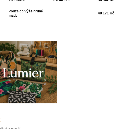
2násobek
2 × 48 171
96 342
Kč
Pouze do
výše hrubé
48 171 Kč
mzdy
z
 dává smysl‘‘