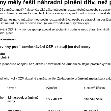
my měly řešit náhradní plnění dřív, než 
 25 zaměstnanců? Pak se vás týká zákonná povinnost zaměstnávat osoby se zdravo
oho firem začne řešit až ve chvíli, kdy účetní spočítá, kolik budou muset odvést stá
 25 zaměstnanci má zákonnou povinnost zaměstnávat osoby se zdravotním postižen
ází na řadu finanční odvod státu (a ten rozhodně není symbolický).
vání OZP firmy mohou spolupracovat se sociálními podniky nebo chráněnými dílnam
dní plnění.
vě možnosti
vinný podíl zaměstnávání OZP, existují jen dvě cesty:
tátu
 plnění
 jednoduše odejdou bez jakékoli návratnosti. Ve druhém za stejné prostředky získá
 od toho, kolik OZP aktuálně zaměstnáváte. Základem je
průměrná mzda
, která akt
Odvod
Výpočet
Celková částka
ebo
3,5násobek průměrné
3,5 × 48 171
168 598,50 Kč
mzdy