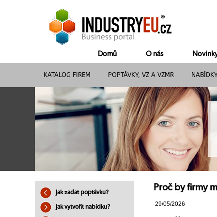
Domů
O nás
Novink
KATALOG FIREM
POPTÁVKY, VZ A VZMR
NABÍDK
Proč by firmy m
Jak zadat poptávku?
29/05/2026
Jak vytvořit nabídku?