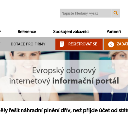
y
Reference
Spokojení zákazníci
Partneři
Y
DOTACE PRO FIRMY
REGISTROVAT SE
ZADA
ěly řešit náhradní plnění dřív, než přijde účet od stá