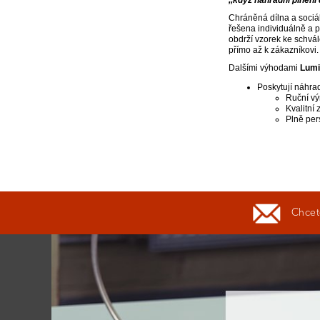
Chráněná dílna a sociál
řešena individuálně a p
obdrží vzorek ke schvál
přímo až k zákazníkovi.
Dalšími výhodami
Lumi
Poskytují náhra
Ruční vý
Kvalitní 
Plně per
Chcete