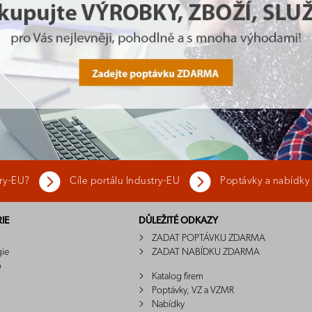
try-EU?
Cíle portálu Industry-EU
Poptávky a nabídky
IE
DŮLEŽITÉ ODKAZY
ZADAT POPTÁVKU ZDARMA
gie
ZADAT NABÍDKU ZDARMA
o
Katalog firem
Poptávky, VZ a VZMR
Nabídky