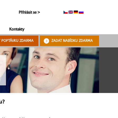
Příhlásit se >
Kontakty
T POPTÁVKU ZDARMA
ZADAT NABÍDKU ZDARMA
tu?