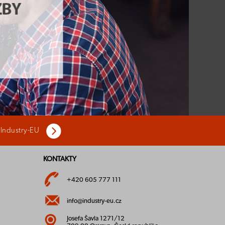
 Industry-EU
KONTAKTY
+420 605 777 111
info@industry-eu.cz
Josefa Šavla 1271/12