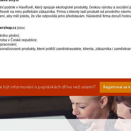
ní podnik v Havířově, který spojuje ekologické produkty, českou výrobu a sociální
řesně na míru potřebám zákazníka. Firma s klienty ladí produkt od prvotního návrh
ení, aby měl jistotu, že vše odpovídá jeho představám. Následně firma doručí hoto
ershop.cz
jsou
:
dního plnění;
roba v České republice;
zpracování;
sonalizované produkty, které potěší zaměstnavatele, klienta, zákazníka i zaměstna
 být informování o poptávkách dříve než ostatní?
Registrovat se 