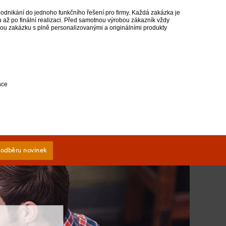
 podnikání do jednoho funkčního řešení pro firmy. Každá zakázka je
u až po finální realizaci. Před samotnou výrobou zákazník vždy
vou zakázku s plně personalizovanými a originálními produkty
nce
k odběru novinek