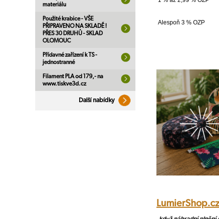
1 % až 2,99 % OZP
materiálu
Použité krabice - VŠE
Alespoň 3 % OZP
PŘIPRAVENO NA SKLADĚ !
PŘES 30 DRUHŮ - SKLAD
OLOMOUC
Přídavné zařízení k TS -
jednostranné
Filament PLA od 179,- na
www.tiskve3d.cz
Další nabídky
LumierShop.c
,,když náhradní plnění