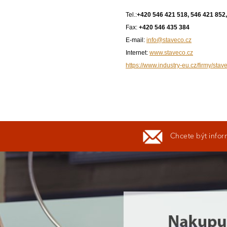
Tel.:
+420 546 421 518, 546 421 852
Fax:
+420 546 435 384
E-mail:
info@staveco.cz
Internet:
www.staveco.cz
https://www.industry-eu.cz/firmy/sta
Chcete být infor