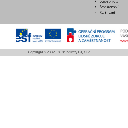
Stavebnictví
Strojírenství
Svařování
Copyright © 2002 - 2026 Industry EU, s.r.o.