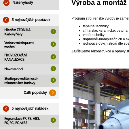
Výroba a montáž
Naše výhody
Program strojírenské výroby je zamě
5 nejnovějších poptávek
tepelné techniky
Hledám ZEDNÍKA -
cihlářské, keramické, betoná
Karlovy Vary
vrtné techniky
dopravně-manipulačních a sk
Vodorovné dopravní
jednoúčelových strojů dle sp
značení
Zajišťujeme rekonstrukce a opravy st
PROVOZOVÁNÍ
KANALIZACE
Náves v obci
Studie proveditelnosti -
rekonstrukce budovy
Další poptávky
5 nejnovějších nabídek
Regranulace PP, PE, ABS,
PS, PC, PC/ABS