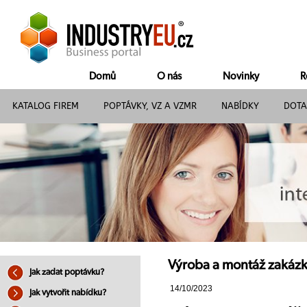
Domů
O nás
Novinky
R
KATALOG FIREM
POPTÁVKY, VZ A VZMR
NABÍDKY
DOTA
Výroba a montáž zakázk
Jak zadat poptávku?
14/10/2023
Jak vytvořit nabídku?