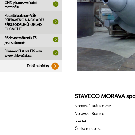
CNC plazmové řezání
materiálu
Použité krabice - VŠE
PŘIPRAVENO NA SKLADĚ !
PŘES 30 DRUHŮ - SKLAD
OLOMOUC
Přídavné zařízení k TS -
jednostranné
Filament PLA od 179,- na
www.tiskve3d.cz
Další nabídky
STAVECO MORAVA spol. 
Moravské Bránice 296
Moravské Bránice
664 64
Česká republika